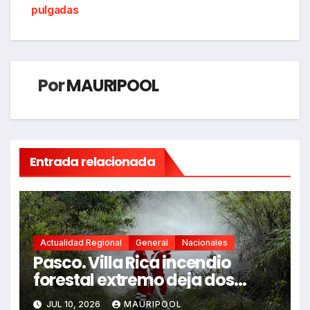
entradas
pulgadas
Por
MAURIPOOL
Entrada relacionada
Actualidad Regional
General
Nacionales
Pasco. Villa Rica incendio
forestal extremo deja dos
fallecidos y heridos
JUL 10, 2026
MAURIPOOL