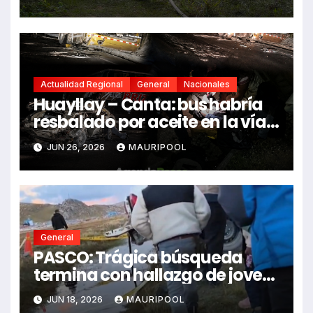
Actualidad Regional
General
Nacionales
Huayllay – Canta: bus habría
resbalado por aceite en la vía e
impactó auto siniestrado
JUN 26, 2026
MAURIPOOL
dejando dos fallecidos
General
PASCO: Trágica búsqueda
termina con hallazgo de joven
sin vida en Rancas
JUN 18, 2026
MAURIPOOL