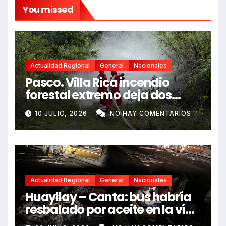
You missed
Actualidad Regional
General
Nacionales
Pasco. Villa Rica incendio
forestal extremo deja dos
fallecidos y heridos
10 JULIO, 2026
NO HAY COMENTARIOS
Actualidad Regional
General
Nacionales
Huayllay – Canta: bus habría
resbalado por aceite en la vía
e impactó auto siniestrado