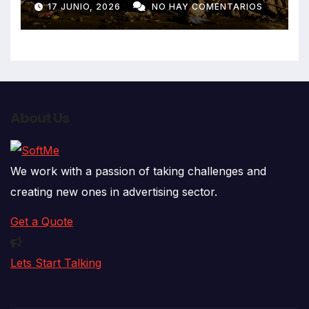
17 JUNIO, 2026
NO HAY COMENTARIOS
que impactó contra vivienda
About Us
We work with a passion of taking challenges and
creating new ones in advertising sector.
Get a Quote
Lets Start Talking