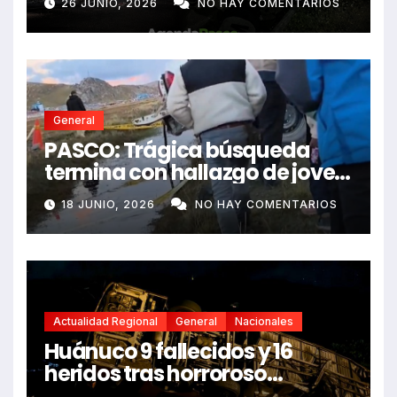
26 JUNIO, 2026
NO HAY COMENTARIOS
dejando dos fallecidos
General
PASCO: Trágica búsqueda
termina con hallazgo de joven
sin vida en Rancas
18 JUNIO, 2026
NO HAY COMENTARIOS
Actualidad Regional
General
Nacionales
Huánuco 9 fallecidos y 16
heridos tras horroroso
despiste de bus Real Chancas