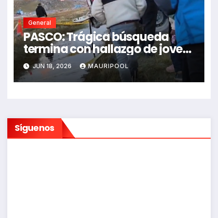
General
PASCO: Trágica búsqueda
termina con hallazgo de joven
sin vida en Rancas
JUN 18, 2026
MAURIPOOL
Síguenos