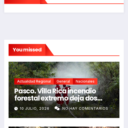
You missed
Actualidad Regional
General
Nacionales
Pasco. Villa Rica incendio
forestal extremo deja dos
fallecidos y heridos
10 JULIO, 2026
NO HAY COMENTARIOS