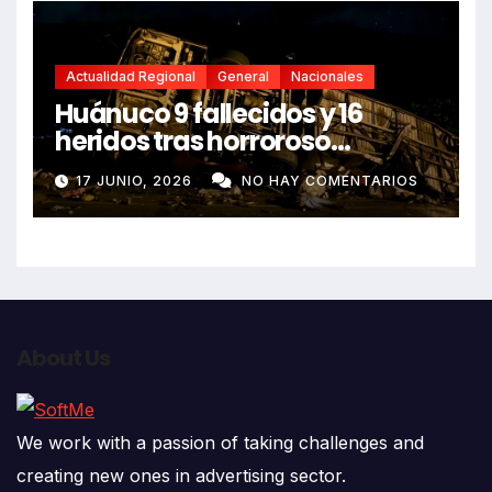
Actualidad Regional
General
Nacionales
Huánuco 9 fallecidos y 16
heridos tras horroroso
despiste de bus Real Chancas
17 JUNIO, 2026
NO HAY COMENTARIOS
que impactó contra vivienda
About Us
We work with a passion of taking challenges and
creating new ones in advertising sector.