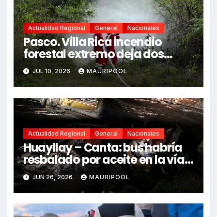
Actualidad Regional
General
Nacionales
Pasco. Villa Rica incendio
forestal extremo deja dos
fallecidos y heridos
JUL 10, 2026
MAURIPOOL
Actualidad Regional
General
Nacionales
Huayllay – Canta: bus habría
resbalado por aceite en la vía e
impactó auto siniestrado
JUN 26, 2026
MAURIPOOL
dejando dos fallecidos