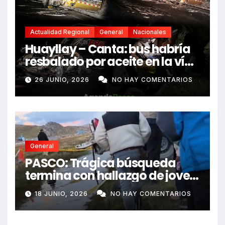
Actualidad Regional
General
Nacionales
Huayllay – Canta: bus habría
resbalado por aceite en la vía
e impactó auto siniestrado
26 JUNIO, 2026
NO HAY COMENTARIOS
dejando dos fallecidos
General
PASCO: Trágica búsqueda
termina con hallazgo de joven
sin vida en Rancas
18 JUNIO, 2026
NO HAY COMENTARIOS