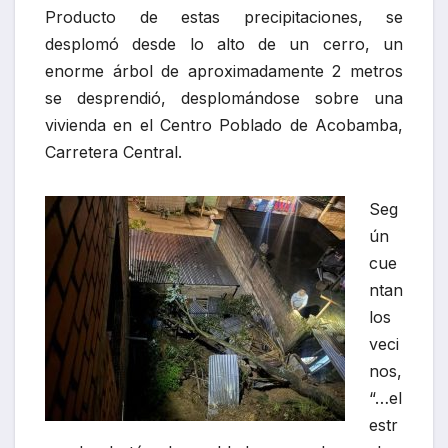
Producto de estas precipitaciones, se
desplomó desde lo alto de un cerro, un
enorme árbol de aproximadamente 2 metros
se desprendió, desplomándose sobre una
vivienda en el Centro Poblado de Acobamba,
Carretera Central.
Seg
ún
cue
ntan
los
veci
nos,
“…el
estr