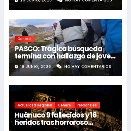
26 JUNIO, 2026
NO HAY COMENTARIOS
dejando dos fallecidos
General
PASCO: Trágica búsqueda
termina con hallazgo de joven
sin vida en Rancas
18 JUNIO, 2026
NO HAY COMENTARIOS
Actualidad Regional
General
Nacionales
Huánuco 9 fallecidos y 16
heridos tras horroroso
despiste de bus Real Chancas