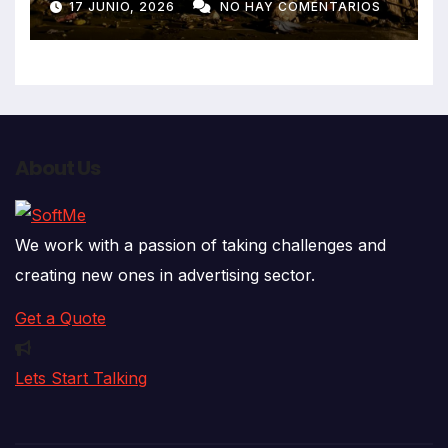
17 JUNIO, 2026
NO HAY COMENTARIOS
que impactó contra vivienda
About Us
We work with a passion of taking challenges and
creating new ones in advertising sector.
Get a Quote
Lets Start Talking