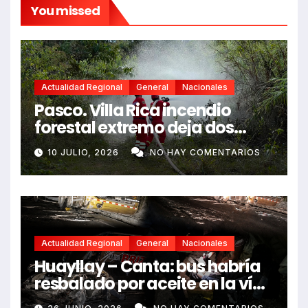
You missed
Actualidad Regional
General
Nacionales
Pasco. Villa Rica incendio
forestal extremo deja dos
fallecidos y heridos
10 JULIO, 2026
NO HAY COMENTARIOS
Actualidad Regional
General
Nacionales
Huayllay – Canta: bus habría
resbalado por aceite en la vía
e impactó auto siniestrado