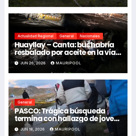
Actualidad Regional
General
Nacionales
Huayllay – Canta: bus habría
resbalado por aceite en la vía e
impactó auto siniestrado
JUN 26, 2026
MAURIPOOL
dejando dos fallecidos
General
PASCO: Trágica búsqueda
termina con hallazgo de joven
sin vida en Rancas
JUN 18, 2026
MAURIPOOL