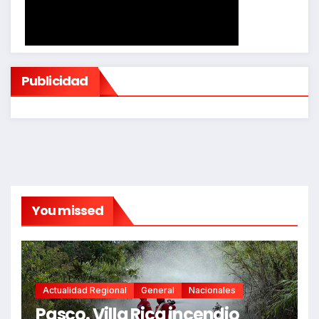
Publicidad
You missed
Actualidad Regional
General
Nacionales
Pasco. Villa Rica incendio