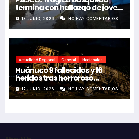
termina con hallazgo de joven
sin vida en Rancas
18 JUNIO, 2026
NO HAY COMENTARIOS
Actualidad Regional
General
Nacionales
Huánuco 9 fallecidos y 16
heridos tras horroroso
despiste de bus Real Chancas
17 JUNIO, 2026
NO HAY COMENTARIOS
que impactó contra vivienda