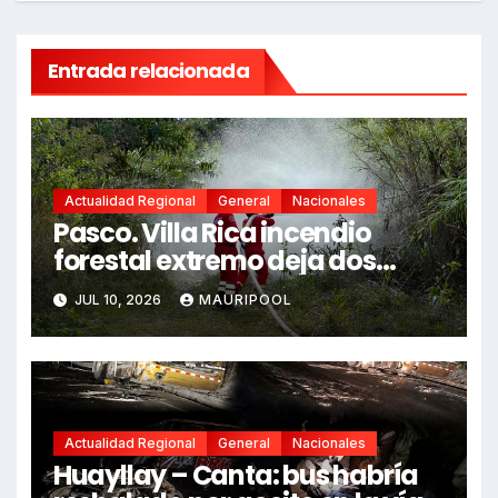
Entrada relacionada
Actualidad Regional
General
Nacionales
Pasco. Villa Rica incendio
forestal extremo deja dos
fallecidos y heridos
JUL 10, 2026
MAURIPOOL
Actualidad Regional
General
Nacionales
Huayllay – Canta: bus habría