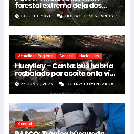
forestal extremo deja dos
fallecidos y heridos
10 JULIO, 2026
NO HAY COMENTARIOS
Actualidad Regional
General
Nacionales
Huayllay – Canta: bus habría
resbalado por aceite en la vía
e impactó auto siniestrado
26 JUNIO, 2026
NO HAY COMENTARIOS
dejando dos fallecidos
General
PASCO: Trágica búsqueda