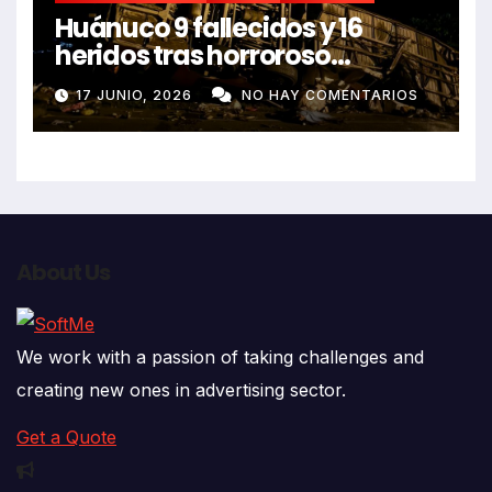
Huánuco 9 fallecidos y 16
heridos tras horroroso
despiste de bus Real Chancas
17 JUNIO, 2026
NO HAY COMENTARIOS
que impactó contra vivienda
About Us
We work with a passion of taking challenges and
creating new ones in advertising sector.
Get a Quote