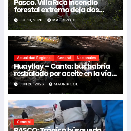
Pasco. Villa Rica incendio
forestal extremo deja dos
fallecidos y heridos
JUL 10, 2026
MAURIPOOL
Actualidad Regional
General
Nacionales
Huayllay – Canta: bus habría
resbalado por aceite en la vía e
impactó auto siniestrado
JUN 26, 2026
MAURIPOOL
dejando dos fallecidos
General
PASCO: Trágica búsqueda