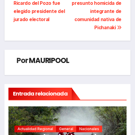
Ricardo del Pozo fue
presunto homicida de
de
elegido presidente del
integrante de
entradas
jurado electoral
comunidad nativa de
Pichanaki
Por
MAURIPOOL
Entrada relacionada
Actualidad Regional
General
Nacionales