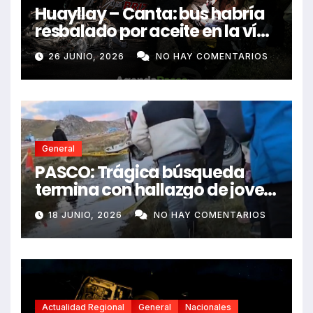
Huayllay – Canta: bus habría
resbalado por aceite en la vía
e impactó auto siniestrado
26 JUNIO, 2026
NO HAY COMENTARIOS
dejando dos fallecidos
General
PASCO: Trágica búsqueda
termina con hallazgo de joven
sin vida en Rancas
18 JUNIO, 2026
NO HAY COMENTARIOS
Actualidad Regional
General
Nacionales