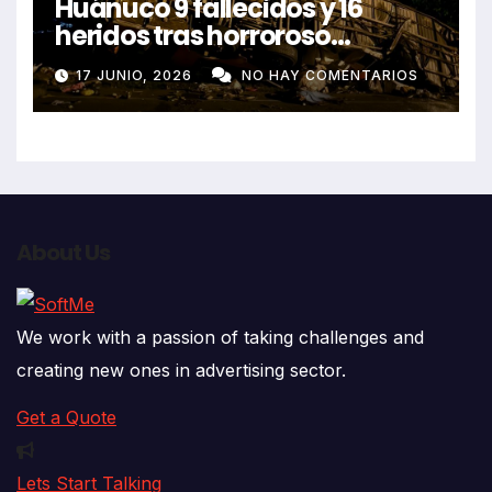
Huánuco 9 fallecidos y 16
heridos tras horroroso
despiste de bus Real Chancas
17 JUNIO, 2026
NO HAY COMENTARIOS
que impactó contra vivienda
About Us
We work with a passion of taking challenges and
creating new ones in advertising sector.
Get a Quote
Lets Start Talking