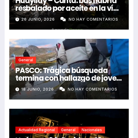
Huayllay – Canta: bus habría
resbalado por aceite en la vía
e impactó auto siniestrado
26 JUNIO, 2026
NO HAY COMENTARIOS
dejando dos fallecidos
General
PASCO: Trágica búsqueda
termina con hallazgo de joven
sin vida en Rancas
18 JUNIO, 2026
NO HAY COMENTARIOS
Actualidad Regional
General
Nacionales