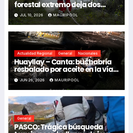
forestal extremo deja dos
fallecidos y heridos
JUL 10, 2026
MAURIPOOL
Actualidad Regional
General
Nacionales
Huayllay – Canta: bus habría
resbalado por aceite en la vía e
impactó auto siniestrado
JUN 26, 2026
MAURIPOOL
dejando dos fallecidos
General
PASCO: Trágica búsqueda