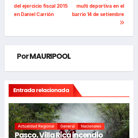
entradas
del ejercicio fiscal 2015
multi deportiva en el
en Daniel Carrión
barrio 14 de setiembre
Por
MAURIPOOL
Entrada relacionada
Actualidad Regional
General
Nacionales
Pasco. Villa Rica incendio