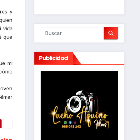
res y
quien
 vida
é que
Publicidad
ue mi
 cómo
 joven
Gilmer