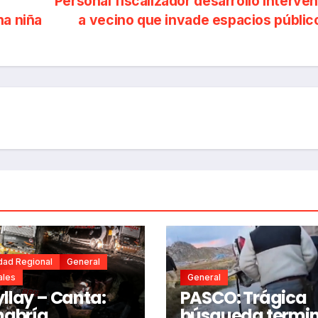
Personal fiscalizador desarrolló interve
na niña
a vecino que invade espacios públi
dad Regional
General
ales
General
llay – Canta:
PASCO: Trágica
habría
búsqueda termi