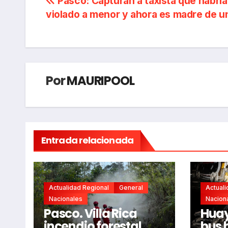
Navegación
Pasco: Capturan a taxista que habría
violado a menor y ahora es madre de u
de
entradas
Por
MAURIPOOL
Entrada relacionada
Actualidad Regional
General
Actuali
Nacionales
Nacion
Pasco. Villa Rica
Huay
incendio forestal
bus 