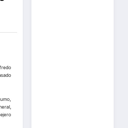
fredo
asado
tumo,
neral,
ejero