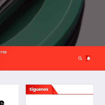
RTES
Síguenos
e