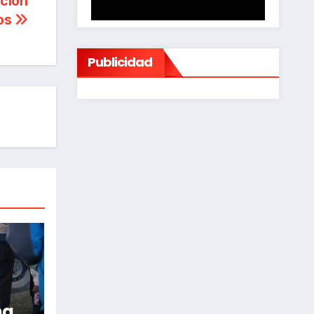
nción
cos
Publicidad
na