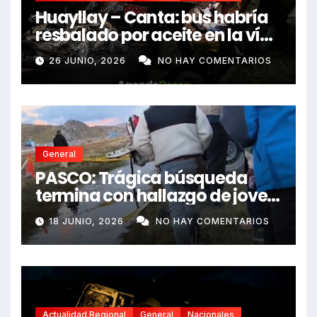
Huayllay – Canta: bus habría
resbalado por aceite en la vía
e impactó auto siniestrado
26 JUNIO, 2026
NO HAY COMENTARIOS
dejando dos fallecidos
General
PASCO: Trágica búsqueda
termina con hallazgo de joven
sin vida en Rancas
18 JUNIO, 2026
NO HAY COMENTARIOS
Actualidad Regional
General
Nacionales