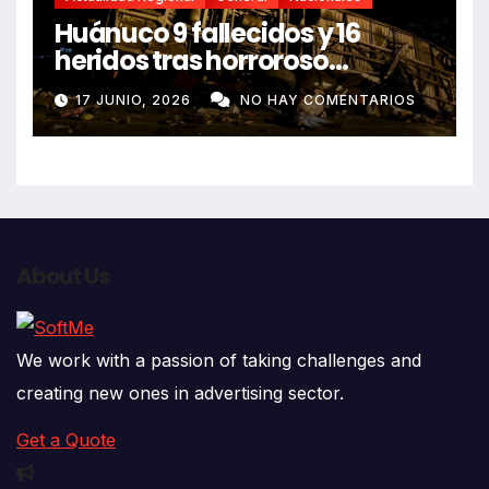
Huánuco 9 fallecidos y 16
heridos tras horroroso
despiste de bus Real Chancas
17 JUNIO, 2026
NO HAY COMENTARIOS
que impactó contra vivienda
About Us
We work with a passion of taking challenges and
creating new ones in advertising sector.
Get a Quote