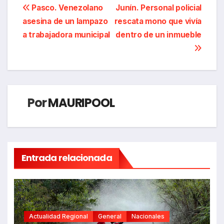
Navegación
Pasco. Venezolano
Junín. Personal policial
asesina de un lampazo
rescata mono que vivía
de
a trabajadora municipal
dentro de un inmueble
entradas
Por
MAURIPOOL
Entrada relacionada
Actualidad Regional
General
Nacionales