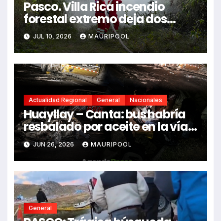
Pasco. Villa Rica incendio
forestal extremo deja dos
fallecidos y heridos
JUL 10, 2026
MAURIPOOL
Actualidad Regional
General
Nacionales
Huayllay – Canta: bus habría
resbalado por aceite en la vía e
impactó auto siniestrado
JUN 26, 2026
MAURIPOOL
dejando dos fallecidos
General