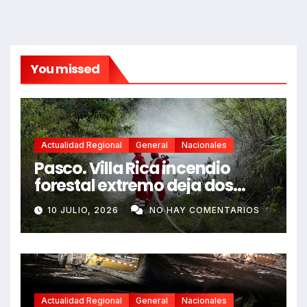
You missed
Actualidad Regional
General
Nacionales
Pasco. Villa Rica incendio
forestal extremo deja dos
fallecidos y heridos
10 JULIO, 2026
NO HAY COMENTARIOS
Actualidad Regional
General
Nacionales