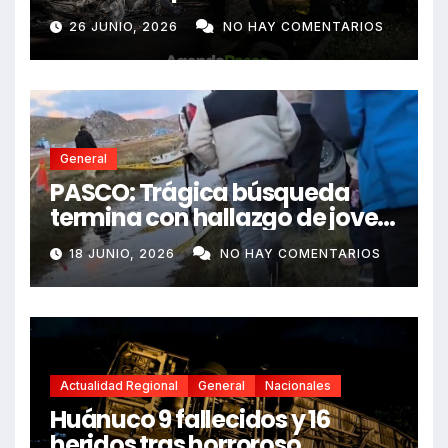
e impactó auto siniestrado
26 JUNIO, 2026
NO HAY COMENTARIOS
dejando dos fallecidos
General
PASCO: Trágica búsqueda
termina con hallazgo de joven
sin vida en Rancas
18 JUNIO, 2026
NO HAY COMENTARIOS
Actualidad Regional
General
Nacionales
Huánuco 9 fallecidos y 16
heridos tras horroroso