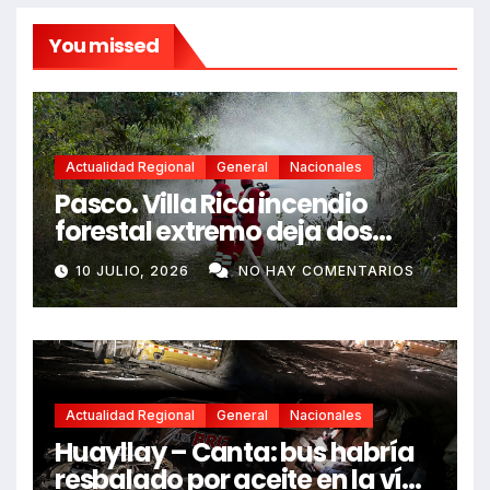
You missed
Actualidad Regional
General
Nacionales
Pasco. Villa Rica incendio
forestal extremo deja dos
fallecidos y heridos
10 JULIO, 2026
NO HAY COMENTARIOS
Actualidad Regional
General
Nacionales
Huayllay – Canta: bus habría
resbalado por aceite en la vía