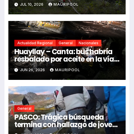
fallecidos y heridos
JUL 10, 2026
MAURIPOOL
Actualidad Regional
General
Nacionales
Huayllay – Canta: bus habría
resbalado por aceite en la vía e
impactó auto siniestrado
JUN 26, 2026
MAURIPOOL
dejando dos fallecidos
General
PASCO: Trágica búsqueda
termina con hallazgo de joven
sin vida en Rancas