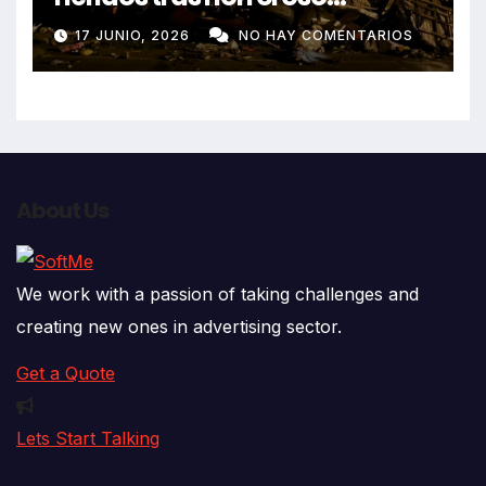
despiste de bus Real Chancas
17 JUNIO, 2026
NO HAY COMENTARIOS
que impactó contra vivienda
About Us
We work with a passion of taking challenges and
creating new ones in advertising sector.
Get a Quote
Lets Start Talking