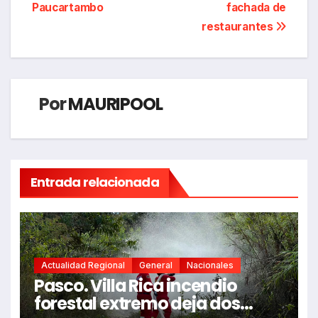
entradas
Paucartambo
fachada de
restaurantes
Por
MAURIPOOL
Entrada relacionada
Actualidad Regional
General
Nacionales
Pasco. Villa Rica incendio
forestal extremo deja dos