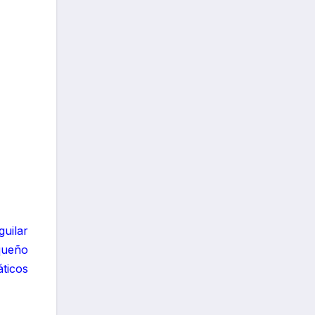
uilar
queño
ticos