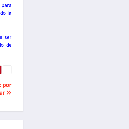
 para
do la
a ser
do de
z por
iar