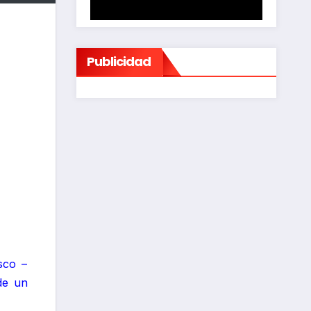
Publicidad
sco –
de un