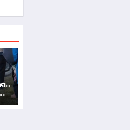
na
OOL