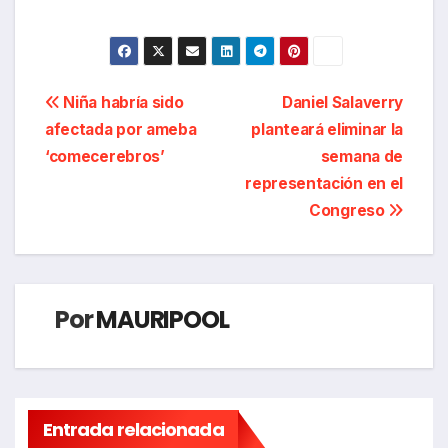
Navegación
Niña habría sido
Daniel Salaverry
afectada por ameba
planteará eliminar la
de
‘comecerebros’
semana de
entradas
representación en el
Congreso
Por
MAURIPOOL
Entrada relacionada