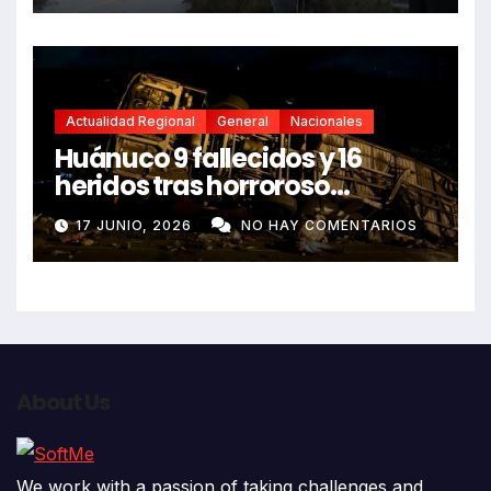
Actualidad Regional
General
Nacionales
Huánuco 9 fallecidos y 16
heridos tras horroroso
despiste de bus Real Chancas
17 JUNIO, 2026
NO HAY COMENTARIOS
que impactó contra vivienda
About Us
We work with a passion of taking challenges and