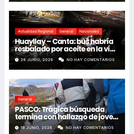
Actualidad Regional
General
Nacionales
Huayllay – Canta: bus habría
resbalado por aceite en la vía
e impactó auto siniestrado
26 JUNIO, 2026
NO HAY COMENTARIOS
dejando dos fallecidos
General
PASCO: Trágica búsqueda
termina con hallazgo de joven
sin vida en Rancas
18 JUNIO, 2026
NO HAY COMENTARIOS