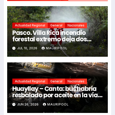
Actualidad Regional
General
Nacionales
Pasco. Villa Rica incendio
forestal extremo deja dos
fallecidos y heridos
JUL 10, 2026
MAURIPOOL
Actualidad Regional
General
Nacionales
Huayllay – Canta: bus habría
resbalado por aceite en la vía e
impactó auto siniestrado
JUN 26, 2026
MAURIPOOL
dejando dos fallecidos