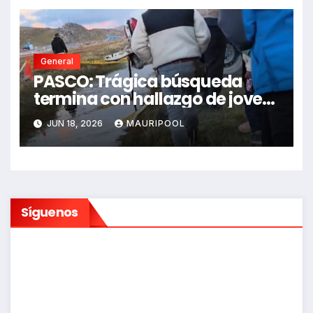
General
PASCO: Trágica búsqueda
termina con hallazgo de joven
sin vida en Rancas
JUN 18, 2026
MAURIPOOL
Síguenos