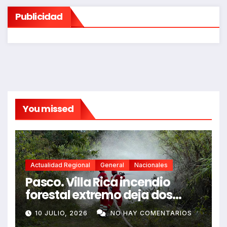
Publicidad
You missed
Actualidad Regional
General
Nacionales
Pasco. Villa Rica incendio
forestal extremo deja dos
fallecidos y heridos
10 JULIO, 2026
NO HAY COMENTARIOS