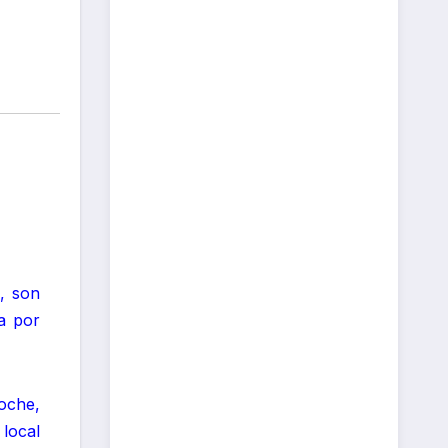
, son
a por
noche,
local