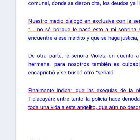
comunal, donde se dieron cita, los deudos ya ll
Nuestro medio dialogó en exclusiva con la señ
“… no sé porque le pasó esto a mi sobrina n
encuentre a ese maldito y que se haga justicia,
De otra parte, la señora Violeta en cuento a 
hermana, para nosotros también es culpab
encaprichó y se buscó otro “señaló.
Finalmente indicar que las exequias de la ni
Ticlacayán; entre tanto la policía hace deno
toda una vida a este angelito, que aún no desc