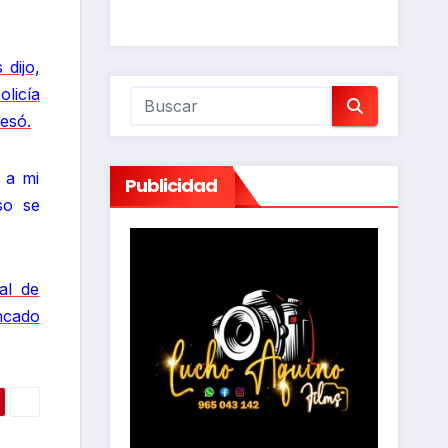
 dijo,
licía
resó.
 a mi
Publicidad
so se
al de
ncado