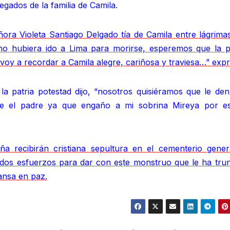
egados de la familia de Camila.
ora Violeta Santiago Delgado tía de Camila entre lágrimas
o hubiera ido a Lima para morirse, esperemos que la po
 voy a recordar a Camila alegre, cariñosa y traviesa…” exp
la patria potestad dijo, “nosotros quisiéramos que le den
le el padre ya que engaño a mi sobrina Mireya por e
ña recibirán cristiana sepultura en el cementerio gener
dados esfuerzos para dar con este monstruo que le ha tru
ansa en paz.