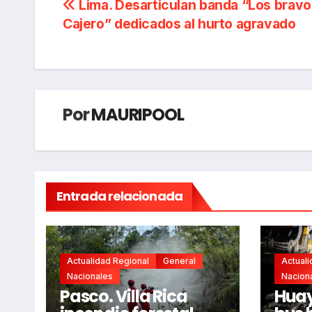
Navegación
Lima. Desarticulan banda “Los bravo
Cajero” dedicados al hurto agravado
de
entradas
Por
MAURIPOOL
Entrada relacionada
Actualidad Regional
General
Actuali
Nacionales
Nacion
Pasco. Villa Rica
Huay