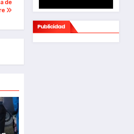
ña de
bre
Publicidad