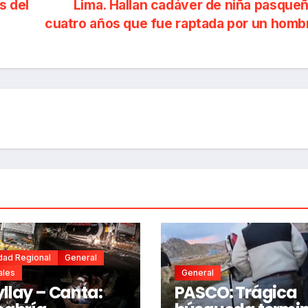
s del
Lima. Hallan cadáver de niña pasque
cuatro años que fue raptada por un hom
dad Regional
General
ales
General
llay – Canta:
PASCO: Trágica