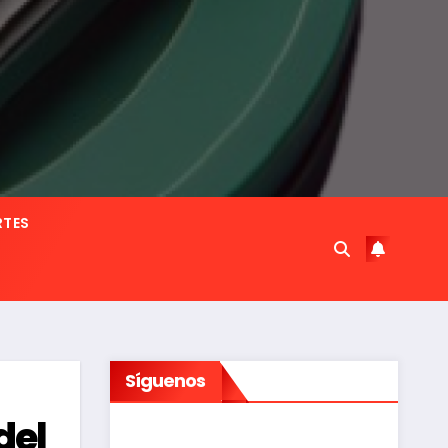
RTES
Síguenos
del