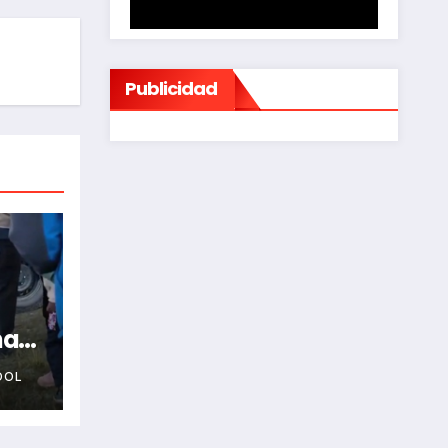
Publicidad
na
OOL