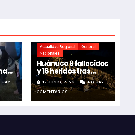
Actualidad Regional
General
Nacionales
Huánuco 9 fallecidos
na
y 16 heridos tras
horroroso despiste
 HAY
17 JUNIO, 2026
NO HAY
de bus Real Chancas
que impactó contra
COMENTARIOS
vivienda