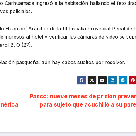
o Carhuamaca ingresó a la habitación hallando el feto tir
os policiales.
blo Huamaní Aranibar de la III Fiscalía Provincial Penal de
o de ingresos al hotel y verificar las cámaras de video se su
rol B. Q (27).
lación pasqueña, aún hay cabos sueltos por resolver.
Pasco: nueve meses de prisión preve
américa
para sujeto que acuchilló a su par