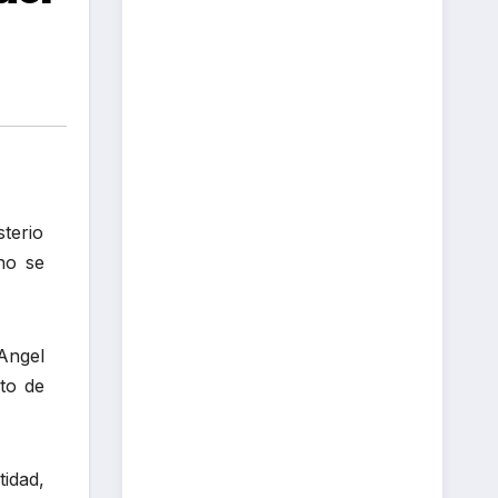
sterio
ho se
Angel
to de
idad,