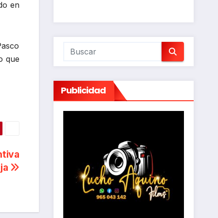
ado en
 Pasco
po que
Publicidad
ntiva
eja