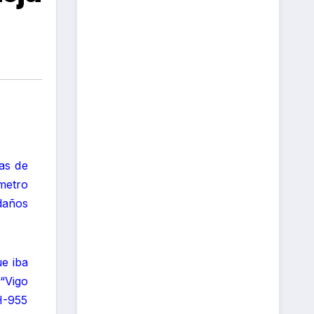
as de
metro
daños
e iba
“Vigo
H-955