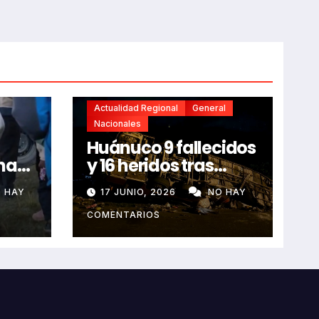
Actualidad Regional
General
Nacionales
Huánuco 9 fallecidos
na
y 16 heridos tras
horroroso despiste
 HAY
17 JUNIO, 2026
NO HAY
de bus Real Chancas
que impactó contra
COMENTARIOS
vivienda