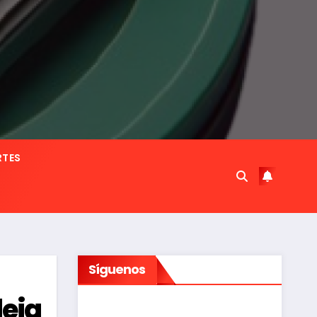
RTES
Síguenos
deja