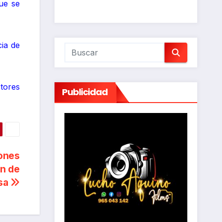
ue se
cia de
tores
Publicidad
iones
en de
sa