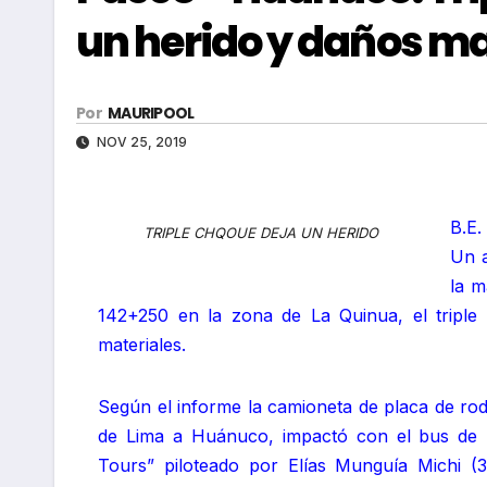
un herido y daños ma
Por
MAURIPOOL
NOV 25, 2019
B.E.
TRIPLE CHQOUE DEJA UN HERIDO
Un a
la m
142+250 en la zona de La Quinua, el tripl
materiales.
Según el informe la camioneta de placa de ro
de Lima a Huánuco, impactó con el bus de 
Tours” piloteado por Elías Munguía Michi 