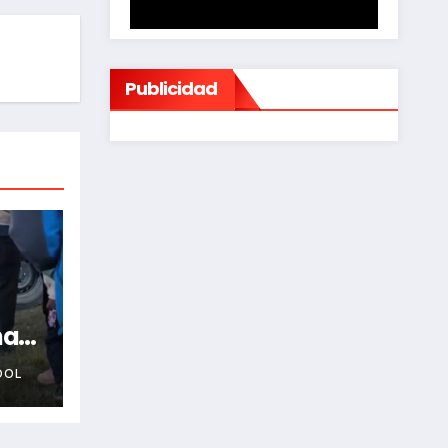
Publicidad
na
OOL