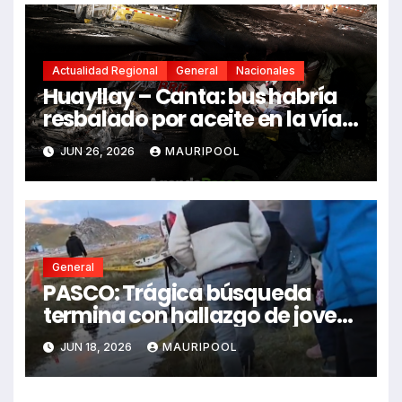
Actualidad Regional
General
Nacionales
Huayllay – Canta: bus habría
resbalado por aceite en la vía e
impactó auto siniestrado
JUN 26, 2026
MAURIPOOL
dejando dos fallecidos
General
PASCO: Trágica búsqueda
termina con hallazgo de joven
sin vida en Rancas
JUN 18, 2026
MAURIPOOL