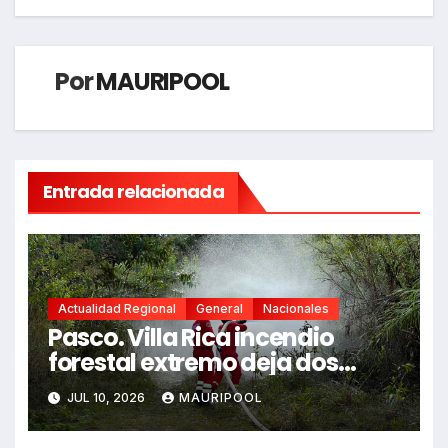
Por
MAURIPOOL
Entrada relacionada
Actualidad Regional
General
Nacionales
Pasco. Villa Rica incendio
forestal extremo deja dos
fallecidos y heridos
JUL 10, 2026
MAURIPOOL