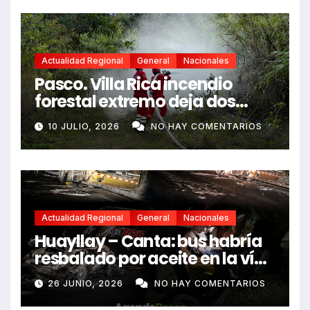
Actualidad Regional
General
Nacionales
Pasco. Villa Rica incendio
forestal extremo deja dos
fallecidos y heridos
10 JULIO, 2026
NO HAY COMENTARIOS
Actualidad Regional
General
Nacionales
Huayllay – Canta: bus habría
resbalado por aceite en la vía
e impactó auto siniestrado
26 JUNIO, 2026
NO HAY COMENTARIOS
dejando dos fallecidos