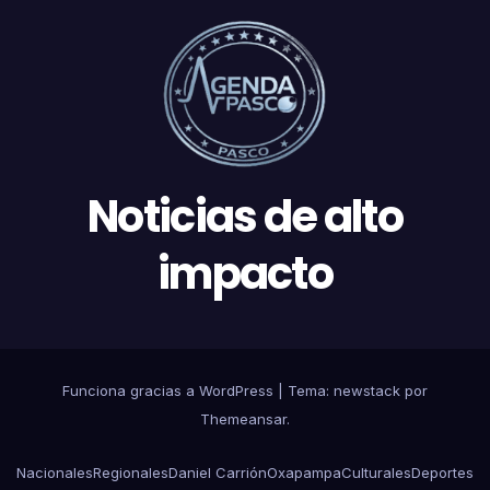
Noticias de alto
impacto
Funciona gracias a WordPress
|
Tema: newstack por
Themeansar
.
Nacionales
Regionales
Daniel Carrión
Oxapampa
Culturales
Deportes