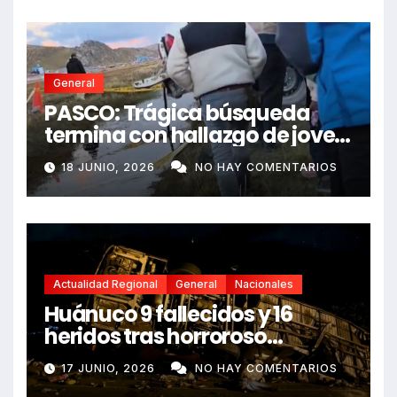
General
PASCO: Trágica búsqueda
termina con hallazgo de joven
sin vida en Rancas
18 JUNIO, 2026
NO HAY COMENTARIOS
Actualidad Regional
General
Nacionales
Huánuco 9 fallecidos y 16
heridos tras horroroso
despiste de bus Real Chancas
17 JUNIO, 2026
NO HAY COMENTARIOS
que impactó contra vivienda