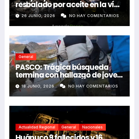
resbalado por aceite en la vía
e impactó auto siniestrado
26 JUNIO, 2026
NO HAY COMENTARIOS
dejando dos fallecidos
General
PASCO: Trágica búsqueda
termina con hallazgo de joven
sin vida en Rancas
18 JUNIO, 2026
NO HAY COMENTARIOS
Actualidad Regional
General
Nacionales
Huánuco 9 fallecidos y 16