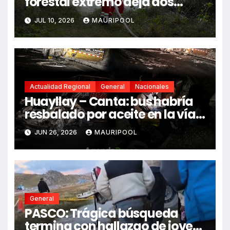
forestal extremo deja dos
fallecidos y heridos
JUL 10, 2026
MAURIPOOL
Actualidad Regional
General
Nacionales
Huayllay – Canta: bus habría
resbalado por aceite en la vía e
impactó auto siniestrado
JUN 26, 2026
MAURIPOOL
dejando dos fallecidos
General
PASCO: Trágica búsqueda
termina con hallazgo de joven