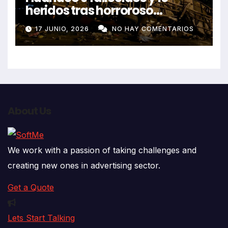
heridos tras horroroso
despiste de bus Real Chancas
17 JUNIO, 2026
NO HAY COMENTARIOS
que impactó contra vivienda
About Us
We work with a passion of taking challenges and
creating new ones in advertising sector.
Get a Quote
Lets Start Talking