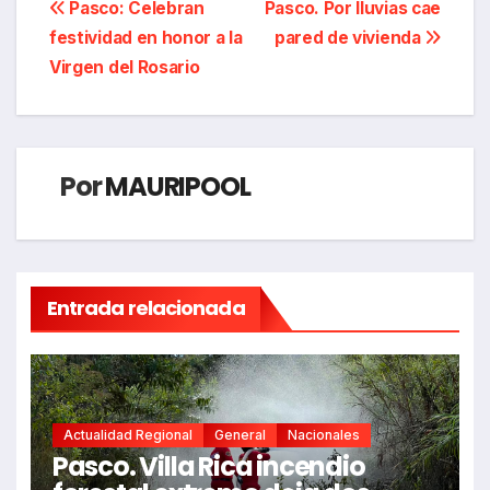
Navegación
Pasco: Celebran
Pasco. Por lluvias cae
festividad en honor a la
pared de vivienda
de
Virgen del Rosario
entradas
Por
MAURIPOOL
Entrada relacionada
Actualidad Regional
General
Nacionales
Pasco. Villa Rica incendio