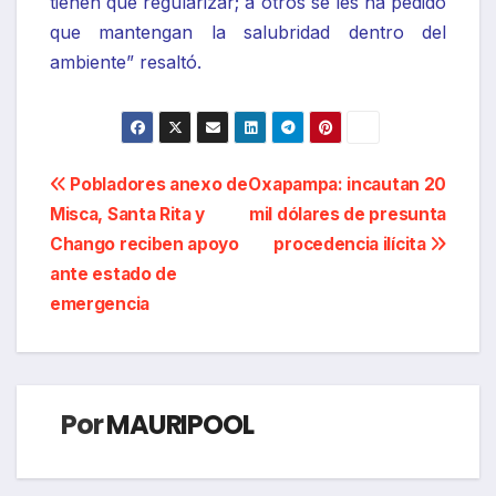
tienen que regularizar; a otros se les ha pedido
que mantengan la salubridad dentro del
ambiente” resaltó.
Navegación
Pobladores anexo de
Oxapampa: incautan 20
Misca, Santa Rita y
mil dólares de presunta
de
Chango reciben apoyo
procedencia ilícita
entradas
ante estado de
emergencia
Por
MAURIPOOL