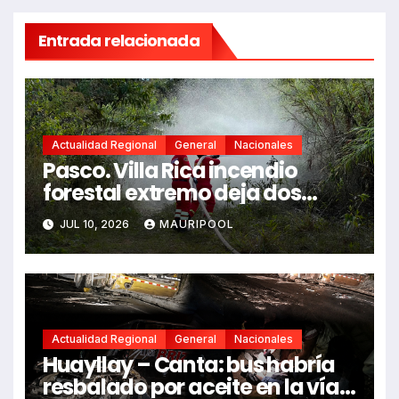
Entrada relacionada
Actualidad Regional
General
Nacionales
Pasco. Villa Rica incendio
forestal extremo deja dos
fallecidos y heridos
JUL 10, 2026
MAURIPOOL
Actualidad Regional
General
Nacionales
Huayllay – Canta: bus habría
resbalado por aceite en la vía e