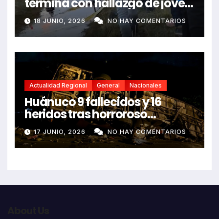
termina con hallazgo de joven
sin vida en Rancas
18 JUNIO, 2026
NO HAY COMENTARIOS
Actualidad Regional
General
Nacionales
Huánuco 9 fallecidos y 16
heridos tras horroroso
despiste de bus Real Chancas
17 JUNIO, 2026
NO HAY COMENTARIOS
que impactó contra vivienda
About Us