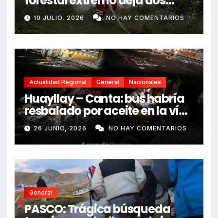
forestal extremo deja dos
fallecidos y heridos
10 JULIO, 2026
NO HAY COMENTARIOS
Actualidad Regional
General
Nacionales
Huayllay – Canta: bus habría
resbalado por aceite en la vía
e impactó auto siniestrado
26 JUNIO, 2026
NO HAY COMENTARIOS
dejando dos fallecidos
General
PASCO: Trágica búsqueda