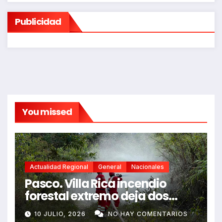
Publicidad
You missed
Actualidad Regional
General
Nacionales
Pasco. Villa Rica incendio
forestal extremo deja dos
fallecidos y heridos
10 JULIO, 2026
NO HAY COMENTARIOS