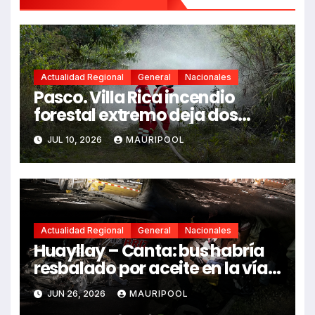
Actualidad Regional
General
Nacionales
Pasco. Villa Rica incendio
forestal extremo deja dos
fallecidos y heridos
JUL 10, 2026
MAURIPOOL
Actualidad Regional
General
Nacionales
Huayllay – Canta: bus habría
resbalado por aceite en la vía e
impactó auto siniestrado
JUN 26, 2026
MAURIPOOL
dejando dos fallecidos