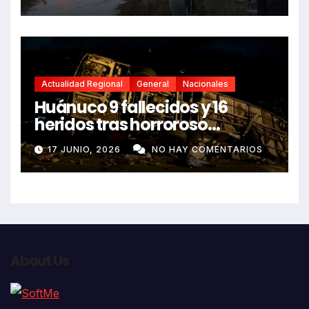
Actualidad Regional
General
Nacionales
Huánuco 9 fallecidos y 16
heridos tras horroroso
despiste de bus Real Chancas
17 JUNIO, 2026
NO HAY COMENTARIOS
que impactó contra vivienda
About Us