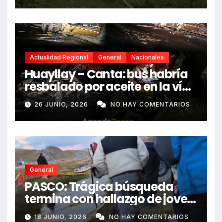
Actualidad Regional
General
Nacionales
Huayllay – Canta: bus habría
resbalado por aceite en la vía
e impactó auto siniestrado
26 JUNIO, 2026
NO HAY COMENTARIOS
dejando dos fallecidos
General
PASCO: Trágica búsqueda
termina con hallazgo de joven
sin vida en Rancas
18 JUNIO, 2026
NO HAY COMENTARIOS