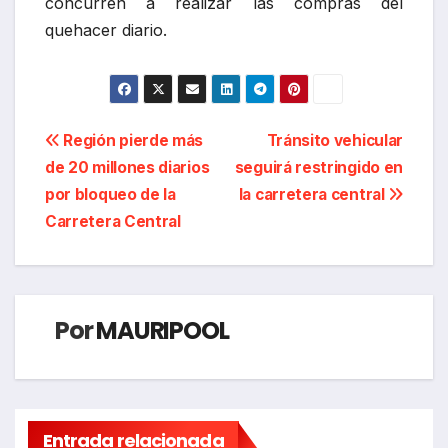
concurren a realizar las compras del
quehacer diario.
Navegación
Región pierde más
Tránsito vehicular
de 20 millones diarios
seguirá restringido en
de
por bloqueo de la
la carretera central
entradas
Carretera Central
Por
MAURIPOOL
Entrada relacionada