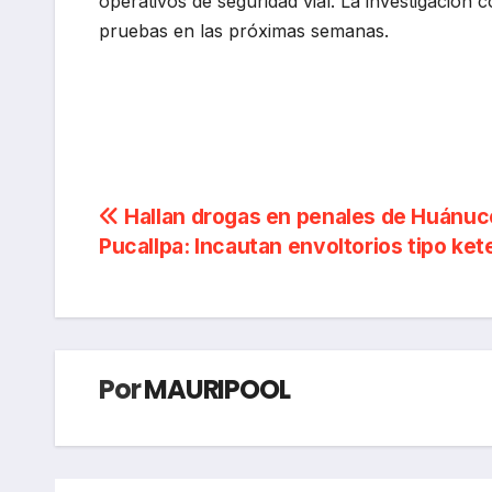
operativos de seguridad vial. La investigación
pruebas en las próximas semanas.
Navegación
Hallan drogas en penales de Huánuc
Pucallpa: Incautan envoltorios tipo ket
de
entradas
Por
MAURIPOOL