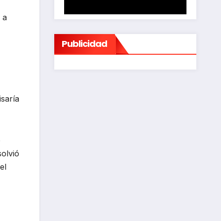
 a
Publicidad
saría
e
solvió
el