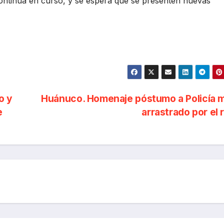
 continúa en curso, y se espera que se presenten nuevas
o y
Huánuco. Homenaje póstumo a Policía m
e
arrastrado por el 