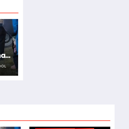
na
OOL