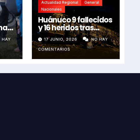
Actualidad Regional
General
Nacionales
Huánuco 9 fallecidos
na
y 16 heridos tras
horroroso despiste
 HAY
17 JUNIO, 2026
NO HAY
de bus Real Chancas
que impactó contra
COMENTARIOS
vivienda