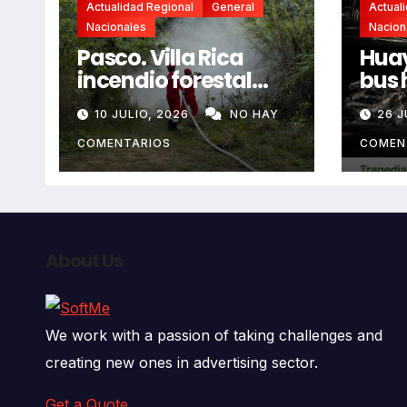
Actualidad Regional
General
Actual
Nacionales
Nacion
Pasco. Villa Rica
Huay
incendio forestal
bus 
extremo deja dos
resb
10 JULIO, 2026
NO HAY
26 J
fallecidos y heridos
en l
auto
COMENTARIOS
COMEN
deja
fall
About Us
We work with a passion of taking challenges and
creating new ones in advertising sector.
Get a Quote