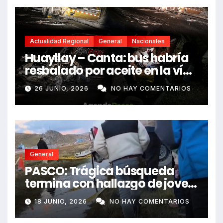
Actualidad Regional
General
Nacionales
Huayllay – Canta: bus habría
resbalado por aceite en la vía
e impactó auto siniestrado
26 JUNIO, 2026
NO HAY COMENTARIOS
dejando dos fallecidos
General
PASCO: Trágica búsqueda
termina con hallazgo de joven
sin vida en Rancas
18 JUNIO, 2026
NO HAY COMENTARIOS