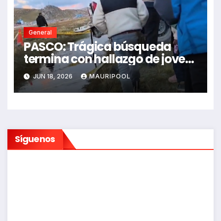
General
PASCO: Trágica búsqueda
termina con hallazgo de joven
sin vida en Rancas
JUN 18, 2026
MAURIPOOL
Síguenos