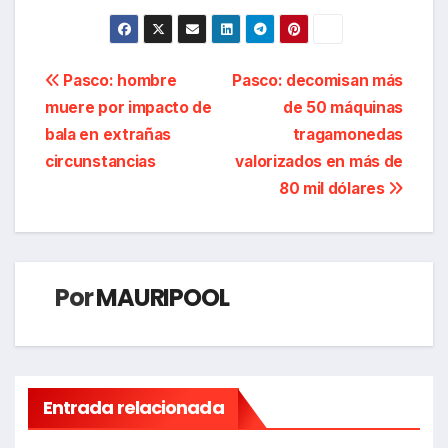
Navegación
Pasco: hombre
Pasco: decomisan más
muere por impacto de
de 50 máquinas
de
bala en extrañas
tragamonedas
entradas
circunstancias
valorizados en más de
80 mil dólares
Por
MAURIPOOL
Entrada relacionada