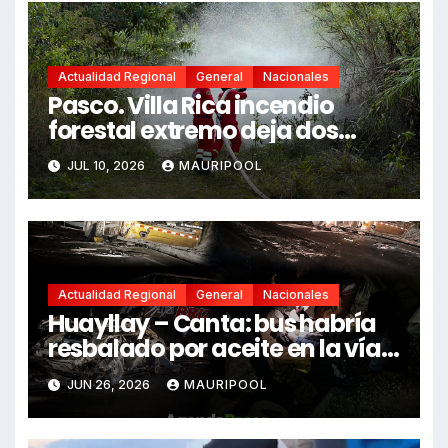
Actualidad Regional
General
Nacionales
Pasco. Villa Rica incendio
forestal extremo deja dos
fallecidos y heridos
JUL 10, 2026
MAURIPOOL
Actualidad Regional
General
Nacionales
Huayllay – Canta: bus habría
resbalado por aceite en la vía e
impactó auto siniestrado
JUN 26, 2026
MAURIPOOL
dejando dos fallecidos