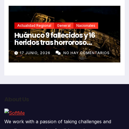
Actualidad Regional
General
Nacionales
Huánuco 9 fallecidos y 16
heridos tras horroroso
despiste de bus Real Chancas
17 JUNIO, 2026
NO HAY COMENTARIOS
que impactó contra vivienda
About Us
We work with a passion of taking challenges and