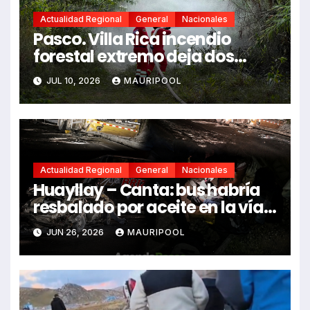
Actualidad Regional
General
Nacionales
Pasco. Villa Rica incendio
forestal extremo deja dos
fallecidos y heridos
JUL 10, 2026
MAURIPOOL
Actualidad Regional
General
Nacionales
Huayllay – Canta: bus habría
resbalado por aceite en la vía e
impactó auto siniestrado
JUN 26, 2026
MAURIPOOL
dejando dos fallecidos