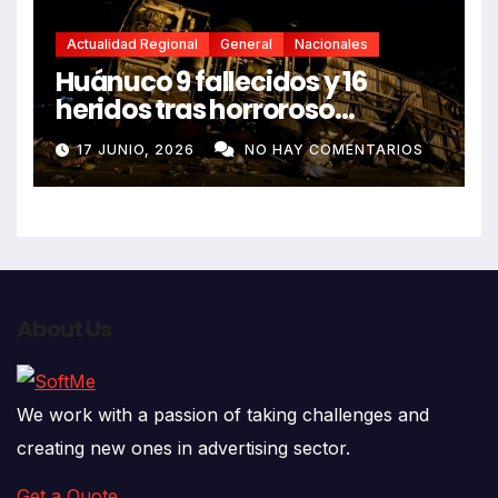
Actualidad Regional
General
Nacionales
Huánuco 9 fallecidos y 16
heridos tras horroroso
despiste de bus Real Chancas
17 JUNIO, 2026
NO HAY COMENTARIOS
que impactó contra vivienda
About Us
We work with a passion of taking challenges and
creating new ones in advertising sector.
Get a Quote