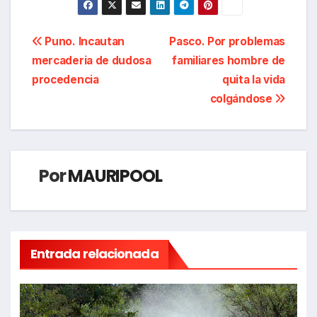
Navegación
Puno. Incautan
Pasco. Por problemas
mercaderia de dudosa
familiares hombre de
de
procedencia
quita la vida
entradas
colgándose
Por
MAURIPOOL
Entrada relacionada