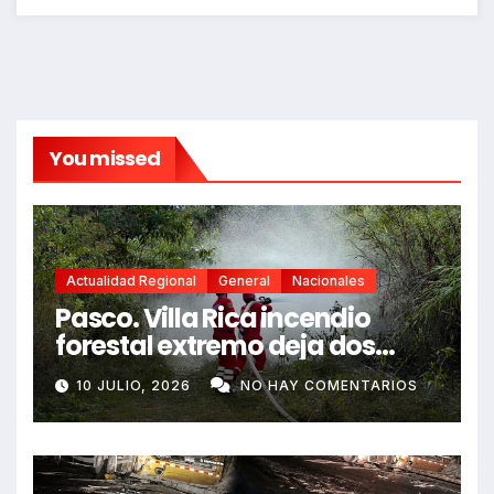
You missed
Actualidad Regional
General
Nacionales
Pasco. Villa Rica incendio
forestal extremo deja dos
fallecidos y heridos
10 JULIO, 2026
NO HAY COMENTARIOS