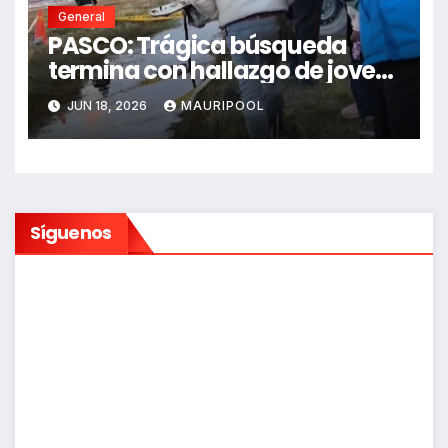
General
PASCO: Trágica búsqueda
termina con hallazgo de joven
sin vida en Rancas
JUN 18, 2026
MAURIPOOL
Síguenos