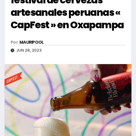
artesanales peruanas «
CapFest » en Oxapampa
Por
MAURIPOOL
JUN 28, 2023