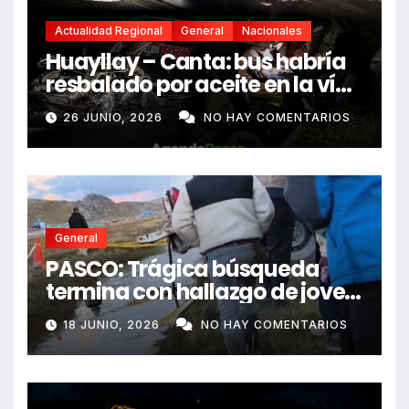
Actualidad Regional
General
Nacionales
Huayllay – Canta: bus habría
resbalado por aceite en la vía
e impactó auto siniestrado
26 JUNIO, 2026
NO HAY COMENTARIOS
dejando dos fallecidos
General
PASCO: Trágica búsqueda
termina con hallazgo de joven
sin vida en Rancas
18 JUNIO, 2026
NO HAY COMENTARIOS