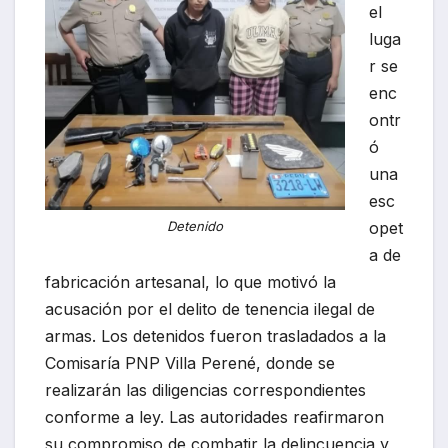
el
luga
r se
enc
ontr
ó
una
esc
opet
Detenido
a de
fabricación artesanal, lo que motivó la
acusación por el delito de tenencia ilegal de
armas. Los detenidos fueron trasladados a la
Comisaría PNP Villa Perené, donde se
realizarán las diligencias correspondientes
conforme a ley. Las autoridades reafirmaron
su compromiso de combatir la delincuencia y