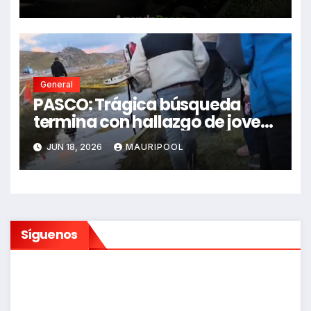
dejando dos fallecidos
General
PASCO: Trágica búsqueda
termina con hallazgo de joven
sin vida en Rancas
JUN 18, 2026
MAURIPOOL
Síguenos