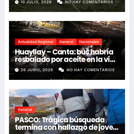
10 JULIO, 2026
NO HAY COMENTARIOS
Actualidad Regional
General
Nacionales
Huayllay – Canta: bus habría
resbalado por aceite en la vía
e impactó auto siniestrado
26 JUNIO, 2026
NO HAY COMENTARIOS
dejando dos fallecidos
General
PASCO: Trágica búsqueda
termina con hallazgo de joven