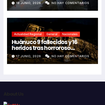
sin vida en Rancas
18 JUNIO, 2026
NO HAY COMENTARIOS
Actualidad Regional
General
Nacionales
Huánuco 9 fallecidos y 16
heridos tras horroroso
despiste de bus Real Chancas
17 JUNIO, 2026
NO HAY COMENTARIOS
que impactó contra vivienda
About Us