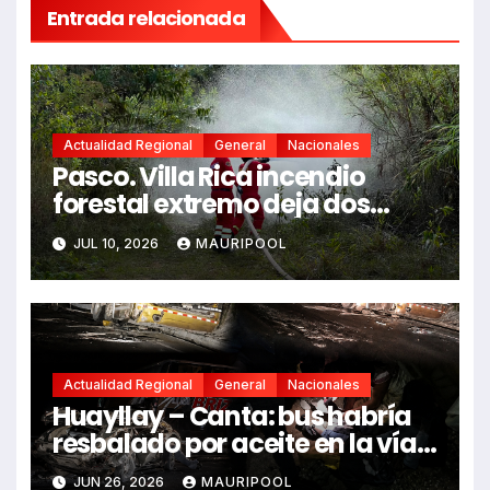
Entrada relacionada
Actualidad Regional
General
Nacionales
Pasco. Villa Rica incendio
forestal extremo deja dos
fallecidos y heridos
JUL 10, 2026
MAURIPOOL
Actualidad Regional
General
Nacionales
Huayllay – Canta: bus habría
resbalado por aceite en la vía e
impactó auto siniestrado
JUN 26, 2026
MAURIPOOL