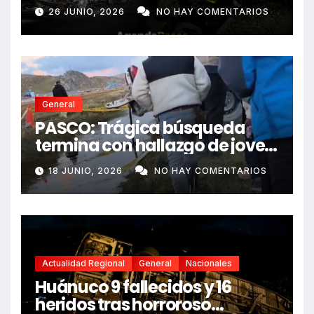
e impactó auto siniestrado
26 JUNIO, 2026
NO HAY COMENTARIOS
dejando dos fallecidos
General
PASCO: Trágica búsqueda
termina con hallazgo de joven
sin vida en Rancas
18 JUNIO, 2026
NO HAY COMENTARIOS
Actualidad Regional
General
Nacionales
Huánuco 9 fallecidos y 16
heridos tras horroroso