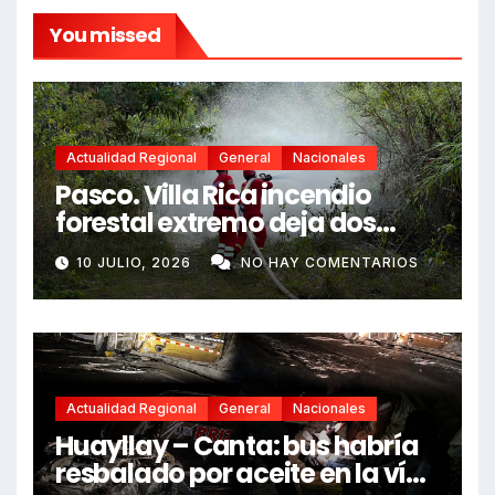
You missed
Actualidad Regional
General
Nacionales
Pasco. Villa Rica incendio
forestal extremo deja dos
fallecidos y heridos
10 JULIO, 2026
NO HAY COMENTARIOS
Actualidad Regional
General
Nacionales
Huayllay – Canta: bus habría
resbalado por aceite en la vía