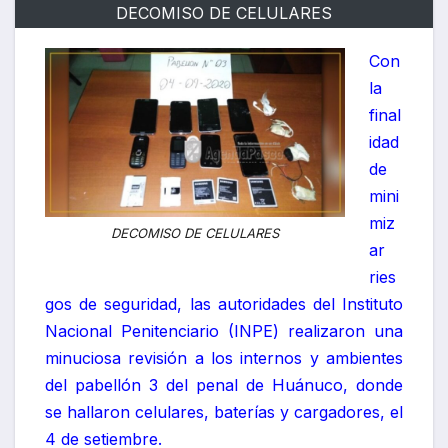
DECOMISO DE CELULARES
Con
la
final
idad
de
mini
miz
DECOMISO DE CELULARES
ar
ries
gos de seguridad, las autoridades del Instituto
Nacional Penitenciario (INPE) realizaron una
minuciosa revisión a los internos y ambientes
del pabellón 3 del penal de Huánuco, donde
se hallaron celulares, baterías y cargadores, el
4 de setiembre.