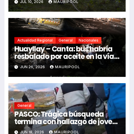
JUL 10, 2026
MAURIPOOL
Actualidad Regional
General
Nacionales
Huayllay – Canta: bus habría
resbalado por aceite en la vía e
impactó auto siniestrado
JUN 26, 2026
MAURIPOOL
dejando dos fallecidos
General
PASCO: Trágica búsqueda
termina con hallazgo de joven
sin vida en Rancas
JUN 18, 2026
MAURIPOOL