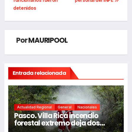
entradas
funcionarios fueron
personal del INPE
detenidos
Por
MAURIPOOL
Entrada relacionada
Actualidad Regional
General
Nacionales
Pasco. Villa Rica incendio
forestal extremo deja dos
fallecidos y heridos