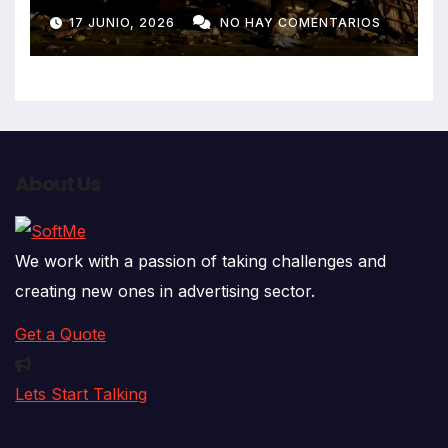
despiste de bus Real Chancas
17 JUNIO, 2026
NO HAY COMENTARIOS
que impactó contra vivienda
About Us
We work with a passion of taking challenges and
creating new ones in advertising sector.
Get a Quote
Lets Start Talking