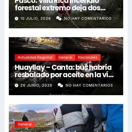
Pasco. Villa Rica incendio
forestal extremo deja dos
fallecidos y heridos
10 JULIO, 2026
NO HAY COMENTARIOS
Actualidad Regional
General
Nacionales
Huayllay – Canta: bus habría
resbalado por aceite en la vía
e impactó auto siniestrado
26 JUNIO, 2026
NO HAY COMENTARIOS
dejando dos fallecidos
General