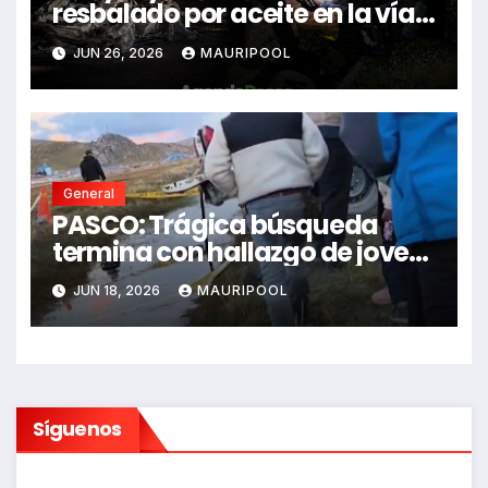
resbalado por aceite en la vía e
impactó auto siniestrado
JUN 26, 2026
MAURIPOOL
dejando dos fallecidos
General
PASCO: Trágica búsqueda
termina con hallazgo de joven
sin vida en Rancas
JUN 18, 2026
MAURIPOOL
Síguenos