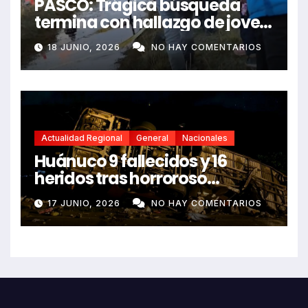
PASCO: Trágica búsqueda
termina con hallazgo de joven
sin vida en Rancas
18 JUNIO, 2026
NO HAY COMENTARIOS
Actualidad Regional
General
Nacionales
Huánuco 9 fallecidos y 16
heridos tras horroroso
despiste de bus Real Chancas
17 JUNIO, 2026
NO HAY COMENTARIOS
que impactó contra vivienda