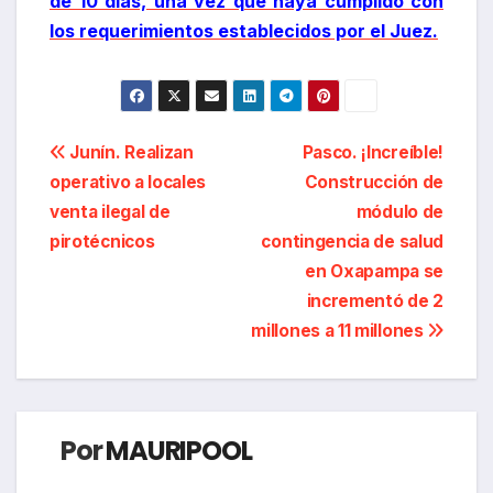
de 10 días, una vez que haya cumplido con
los requerimientos establecidos por el Juez.
Navegación
Junín. Realizan
Pasco. ¡Increíble!
operativo a locales
Construcción de
de
venta ilegal de
módulo de
entradas
pirotécnicos
contingencia de salud
en Oxapampa se
incrementó de 2
millones a 11 millones
Por
MAURIPOOL