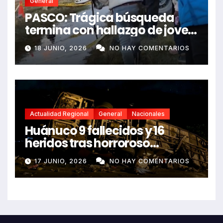
General
PASCO: Trágica búsqueda
termina con hallazgo de joven
sin vida en Rancas
18 JUNIO, 2026
NO HAY COMENTARIOS
Actualidad Regional
General
Nacionales
Huánuco 9 fallecidos y 16
heridos tras horroroso
despiste de bus Real Chancas
17 JUNIO, 2026
NO HAY COMENTARIOS
que impactó contra vivienda