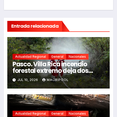
Entrada relacionada
Actualidad Regional
General
Nacionales
Pasco. Villa Rica incendio
forestal extremo deja dos
fallecidos y heridos
JUL 10, 2026
MAURIPOOL
Actualidad Regional
General
Nacionales