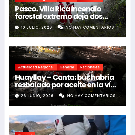
Pasco. Villa Rica incendio
forestal extremo deja dos
fallecidos y heridos
10 JULIO, 2026
NO HAY COMENTARIOS
Actualidad Regional
General
Nacionales
Huayllay – Canta: bus habría
resbalado por aceite en la vía
e impactó auto siniestrado
26 JUNIO, 2026
NO HAY COMENTARIOS
dejando dos fallecidos