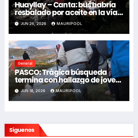
Huayllay – Canta: bus habría
resbalado por aceite en la vía e
impactó auto siniestrado
JUN 26, 2026
MAURIPOOL
dejando dos fallecidos
General
PASCO: Trágica búsqueda
termina con hallazgo de joven
sin vida en Rancas
JUN 18, 2026
MAURIPOOL
Síguenos