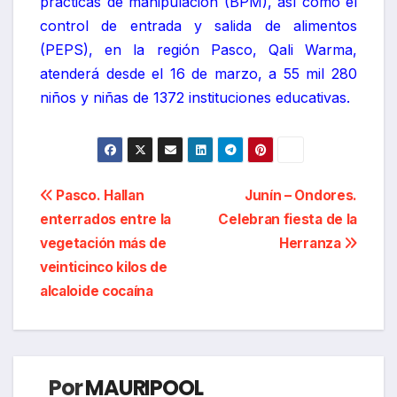
prácticas de manipulación (BPM), así como el
control de entrada y salida de alimentos
(PEPS), en la región Pasco, Qali Warma,
atenderá desde el 16 de marzo, a 55 mil 280
niños y niñas de 1372 instituciones educativas.
Navegación
Pasco. Hallan
Junín – Ondores.
enterrados entre la
Celebran fiesta de la
de
vegetación más de
Herranza
entradas
veinticinco kilos de
alcaloide cocaína
Por
MAURIPOOL