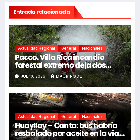
Entrada relacionada
Actualidad Regional
General
Nacionales
Pasco. Villa Rica incendio
forestal extremo deja dos
fallecidos y heridos
JUL 10, 2026
MAURIPOOL
Actualidad Regional
General
Nacionales
Huayllay – Canta: bus habría
resbalado por aceite en la vía e