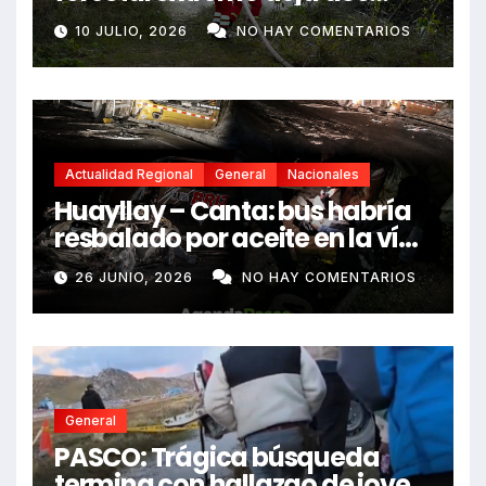
fallecidos y heridos
10 JULIO, 2026
NO HAY COMENTARIOS
Actualidad Regional
General
Nacionales
Huayllay – Canta: bus habría
resbalado por aceite en la vía
e impactó auto siniestrado
26 JUNIO, 2026
NO HAY COMENTARIOS
dejando dos fallecidos
General
PASCO: Trágica búsqueda
termina con hallazgo de joven