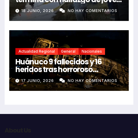
sin vida en Rancas
18 JUNIO, 2026
NO HAY COMENTARIOS
Actualidad Regional
General
Nacionales
Huánuco 9 fallecidos y 16
heridos tras horroroso
despiste de bus Real Chancas
17 JUNIO, 2026
NO HAY COMENTARIOS
que impactó contra vivienda
About Us