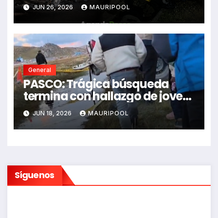
impactó auto siniestrado
JUN 26, 2026
MAURIPOOL
dejando dos fallecidos
General
PASCO: Trágica búsqueda
termina con hallazgo de joven
sin vida en Rancas
JUN 18, 2026
MAURIPOOL
Síguenos