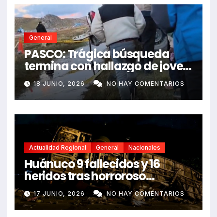
General
PASCO: Trágica búsqueda
termina con hallazgo de joven
sin vida en Rancas
18 JUNIO, 2026
NO HAY COMENTARIOS
Actualidad Regional
General
Nacionales
Huánuco 9 fallecidos y 16
heridos tras horroroso
despiste de bus Real Chancas
17 JUNIO, 2026
NO HAY COMENTARIOS
que impactó contra vivienda