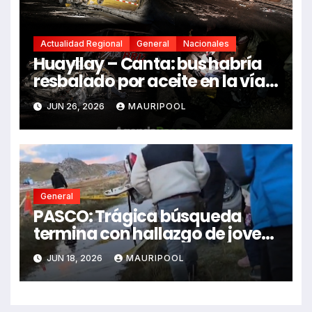
Actualidad Regional
General
Nacionales
Huayllay – Canta: bus habría
resbalado por aceite en la vía e
impactó auto siniestrado
JUN 26, 2026
MAURIPOOL
dejando dos fallecidos
General
PASCO: Trágica búsqueda
termina con hallazgo de joven
sin vida en Rancas
JUN 18, 2026
MAURIPOOL