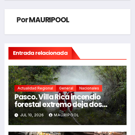
Por
MAURIPOOL
Entrada relacionada
Actualidad Regional
General
Nacionales
Pasco. Villa Rica incendio
forestal extremo deja dos
fallecidos y heridos
JUL 10, 2026
MAURIPOOL