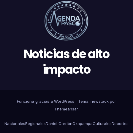
Noticias de alto
impacto
Funciona gracias a WordPress
|
Tema: newstack por
Themeansar
.
Nacionales
Regionales
Daniel Carrión
Oxapampa
Culturales
Deportes