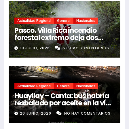
Actualidad Regional
General
Nacionales
Pasco. Villa Rica incendio
forestal extremo deja dos
fallecidos y heridos
10 JULIO, 2026
NO HAY COMENTARIOS
Actualidad Regional
General
Nacionales
Huayllay – Canta: bus habría
resbalado por aceite en la vía
e impactó auto siniestrado
26 JUNIO, 2026
NO HAY COMENTARIOS
dejando dos fallecidos