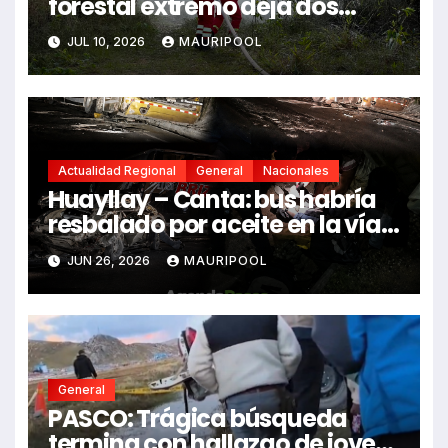
forestal extremo deja dos
fallecidos y heridos
JUL 10, 2026
MAURIPOOL
Actualidad Regional
General
Nacionales
Huayllay – Canta: bus habría
resbalado por aceite en la vía e
impactó auto siniestrado
JUN 26, 2026
MAURIPOOL
dejando dos fallecidos
General
PASCO: Trágica búsqueda
termina con hallazgo de joven