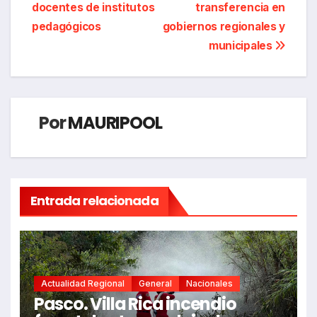
de
docentes de institutos
transferencia en
entradas
pedagógicos
gobiernos regionales y
municipales
Por
MAURIPOOL
Entrada relacionada
Actualidad Regional
General
Nacionales
Pasco. Villa Rica incendio