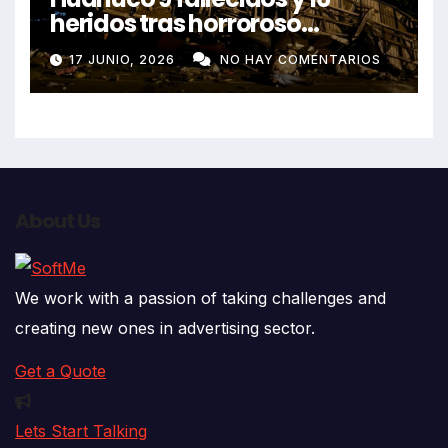
heridos tras horroroso
despiste de bus Real Chancas
17 JUNIO, 2026
NO HAY COMENTARIOS
que impactó contra vivienda
About Us
We work with a passion of taking challenges and
creating new ones in advertising sector.
Get a Quote
Lets Start Talking