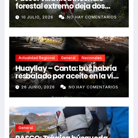
forestal extremo deja dos
fallecidos y heridos
10 JULIO, 2026
NO HAY COMENTARIOS
Actualidad Regional
General
Nacionales
Huayllay – Canta: bus habría
resbalado por aceite en la vía
e impactó auto siniestrado
26 JUNIO, 2026
NO HAY COMENTARIOS
dejando dos fallecidos
General