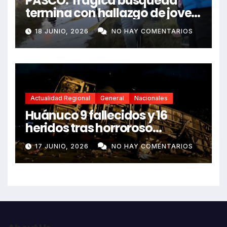
PASCO: Trágica búsqueda
termina con hallazgo de joven
sin vida en Rancas
18 JUNIO, 2026
NO HAY COMENTARIOS
Actualidad Regional
General
Nacionales
Huánuco 9 fallecidos y 16
heridos tras horroroso
despiste de bus Real Chancas
17 JUNIO, 2026
NO HAY COMENTARIOS
que impactó contra vivienda