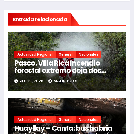
Entrada relacionada
Actualidad Regional
General
Nacionales
Pasco. Villa Rica incendio
forestal extremo deja dos
fallecidos y heridos
JUL 10, 2026
MAURIPOOL
Actualidad Regional
General
Nacionales
Huayllay – Canta: bus habría