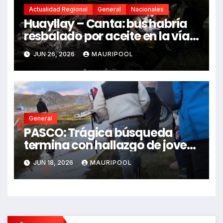
Actualidad Regional
General
Nacionales
Huayllay – Canta: bus habría
resbalado por aceite en la vía e
impactó auto siniestrado
JUN 26, 2026
MAURIPOOL
dejando dos fallecidos
General
PASCO: Trágica búsqueda
termina con hallazgo de joven
sin vida en Rancas
JUN 18, 2026
MAURIPOOL