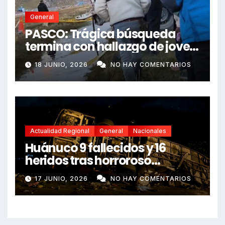
General
PASCO: Trágica búsqueda
termina con hallazgo de joven
sin vida en Rancas
18 JUNIO, 2026
NO HAY COMENTARIOS
Actualidad Regional
General
Nacionales
Huánuco 9 fallecidos y 16
heridos tras horroroso
despiste de bus Real Chancas
17 JUNIO, 2026
NO HAY COMENTARIOS
que impactó contra vivienda