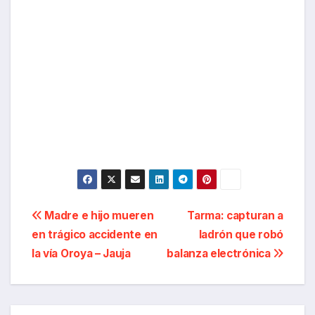
Navegación
Madre e hijo mueren
Tarma: capturan a
en trágico accidente en
ladrón que robó
de
la vía Oroya – Jauja
balanza electrónica
entradas