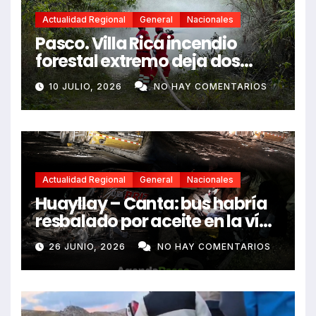
Actualidad Regional
General
Nacionales
Pasco. Villa Rica incendio
forestal extremo deja dos
fallecidos y heridos
10 JULIO, 2026
NO HAY COMENTARIOS
Actualidad Regional
General
Nacionales
Huayllay – Canta: bus habría
resbalado por aceite en la vía
e impactó auto siniestrado
26 JUNIO, 2026
NO HAY COMENTARIOS
dejando dos fallecidos