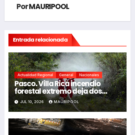
Por
MAURIPOOL
Entrada relacionada
Actualidad Regional
General
Nacionales
Pasco. Villa Rica incendio
forestal extremo deja dos
fallecidos y heridos
JUL 10, 2026
MAURIPOOL