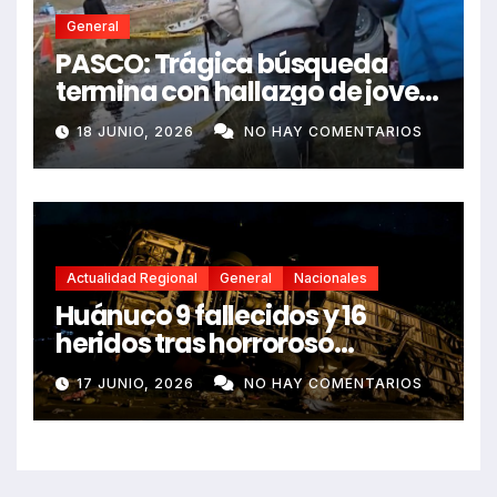
General
PASCO: Trágica búsqueda
termina con hallazgo de joven
sin vida en Rancas
18 JUNIO, 2026
NO HAY COMENTARIOS
Actualidad Regional
General
Nacionales
Huánuco 9 fallecidos y 16
heridos tras horroroso
despiste de bus Real Chancas
17 JUNIO, 2026
NO HAY COMENTARIOS
que impactó contra vivienda