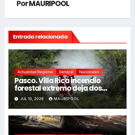
Por
MAURIPOOL
Entrada relacionada
Actualidad Regional
General
Nacionales
Pasco. Villa Rica incendio
forestal extremo deja dos
fallecidos y heridos
JUL 10, 2026
MAURIPOOL