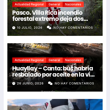
Actualidad Regional
General
Nacionales
Pasco. Villa Rica incendio
forestal extremo deja dos
fallecidos y heridos
10 JULIO, 2026
NO HAY COMENTARIOS
Actualidad Regional
General
Nacionales
Huayllay – Canta: bus habría
resbalado por aceite en la vía
e impactó auto siniestrado
26 JUNIO, 2026
NO HAY COMENTARIOS
dejando dos fallecidos