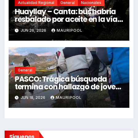
Actualidad Regional
General
Nacionales
Huayllay – Canta: bus habría
resbalado por aceite en la vía e
impactó auto siniestrado
JUN 26, 2026
MAURIPOOL
dejando dos fallecidos
General
PASCO: Trágica búsqueda
termina con hallazgo de joven
sin vida en Rancas
JUN 18, 2026
MAURIPOOL
Síguenos