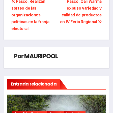
Navegación
Pasco. Realizan
Pasco: Qali Warma
sorteo de las
expuso variedad y
de
organizaciones
calidad de productos
entradas
políticas en la franja
en IV Feria Regional
electoral
Por
MAURIPOOL
Entrada relacionada