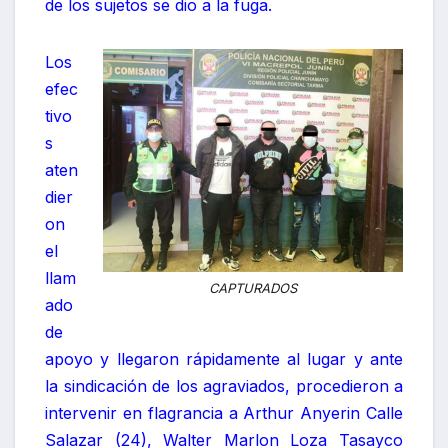
de los sujetos se dio a la fuga.
Los
efec
tivo
s
aten
dier
on
el
llam
CAPTURADOS
ado
de
apoyo y llegaron rápidamente al lugar y ante
la sindicación de los agraviados, procedieron a
intervenir en flagrancia a Arthur Anyerin Calle
Salazar (24), Walter Marlon Loza Tasayco