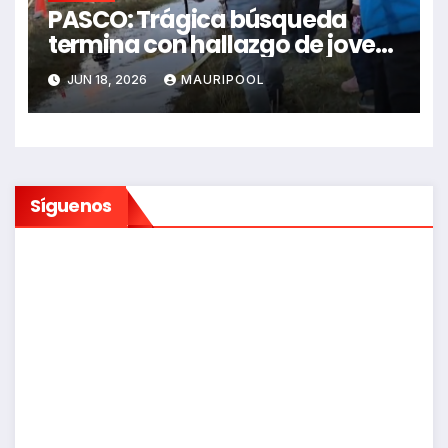
PASCO: Trágica búsqueda
termina con hallazgo de joven
sin vida en Rancas
JUN 18, 2026
MAURIPOOL
Síguenos