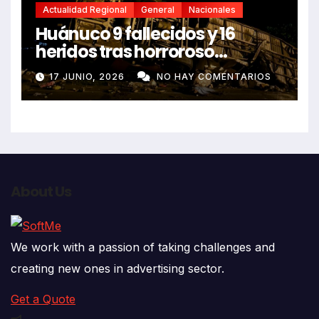
Actualidad Regional
General
Nacionales
Huánuco 9 fallecidos y 16
heridos tras horroroso
despiste de bus Real Chancas
17 JUNIO, 2026
NO HAY COMENTARIOS
que impactó contra vivienda
About Us
We work with a passion of taking challenges and
creating new ones in advertising sector.
Get a Quote