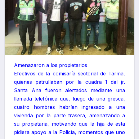
Amenazaron a los propietarios
Efectivos de la comisaría sectorial de Tarma,
quienes patrullaban por la cuadra 1 del jr.
Santa Ana fueron alertados mediante una
llamada telefónica que, luego de una gresca,
cuatro hombres habrían ingresado a una
vivienda por la parte trasera, amenazando a
su propietaria, motivando que la hija de esta
pidiera apoyo a la Policía, momentos que uno