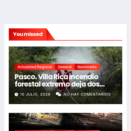
You missed
Actualidad Regional
General
Nacionales
Pasco. Villa Rica incendio
forestal extremo deja dos
fallecidos y heridos
10 JULIO, 2026
NO HAY COMENTARIOS