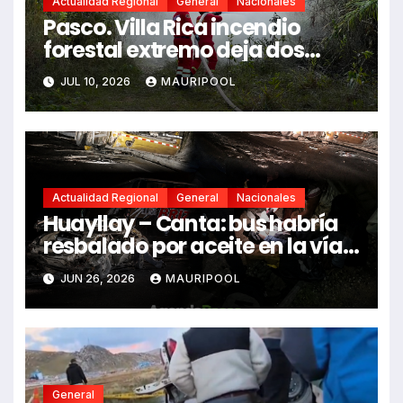
Actualidad Regional
General
Nacionales
Pasco. Villa Rica incendio
forestal extremo deja dos
fallecidos y heridos
JUL 10, 2026
MAURIPOOL
Actualidad Regional
General
Nacionales
Huayllay – Canta: bus habría
resbalado por aceite en la vía e
impactó auto siniestrado
JUN 26, 2026
MAURIPOOL
dejando dos fallecidos
General