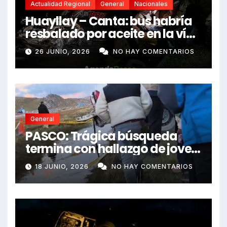
Actualidad Regional
General
Nacionales
Huayllay – Canta: bus habría
resbalado por aceite en la vía
e impactó auto siniestrado
26 JUNIO, 2026
NO HAY COMENTARIOS
dejando dos fallecidos
General
PASCO: Trágica búsqueda
termina con hallazgo de joven
sin vida en Rancas
18 JUNIO, 2026
NO HAY COMENTARIOS