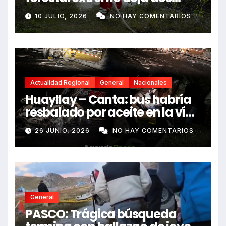
fallecidos y heridos
10 JULIO, 2026
NO HAY COMENTARIOS
Actualidad Regional
General
Nacionales
Huayllay – Canta: bus habría
resbalado por aceite en la vía
e impactó auto siniestrado
26 JUNIO, 2026
NO HAY COMENTARIOS
dejando dos fallecidos
General
PASCO: Trágica búsqueda