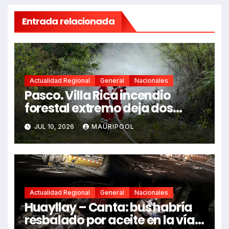
Entrada relacionada
Actualidad Regional
General
Nacionales
Pasco. Villa Rica incendio
forestal extremo deja dos
fallecidos y heridos
JUL 10, 2026
MAURIPOOL
Actualidad Regional
General
Nacionales
Huayllay – Canta: bus habría
resbalado por aceite en la vía e