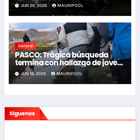
impactó auto siniestrado
JUN 26, 2026
MAURIPOOL
dejando dos fallecidos
General
PASCO: Trágica búsqueda
termina con hallazgo de joven
sin vida en Rancas
JUN 18, 2026
MAURIPOOL
Síguenos