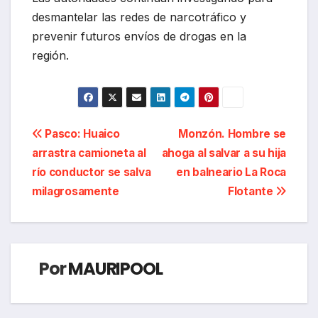
desmantelar las redes de narcotráfico y
prevenir futuros envíos de drogas en la
región.
Navegación
Pasco: Huaico
Monzón. Hombre se
arrastra camioneta al
ahoga al salvar a su hija
de
río conductor se salva
en balneario La Roca
entradas
milagrosamente
Flotante
Por
MAURIPOOL