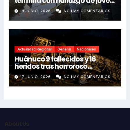
termina con hallazgo de joven
sin vida en Rancas
18 JUNIO, 2026
NO HAY COMENTARIOS
Actualidad Regional
General
Nacionales
Huánuco 9 fallecidos y 16
heridos tras horroroso
despiste de bus Real Chancas
17 JUNIO, 2026
NO HAY COMENTARIOS
que impactó contra vivienda
About Us