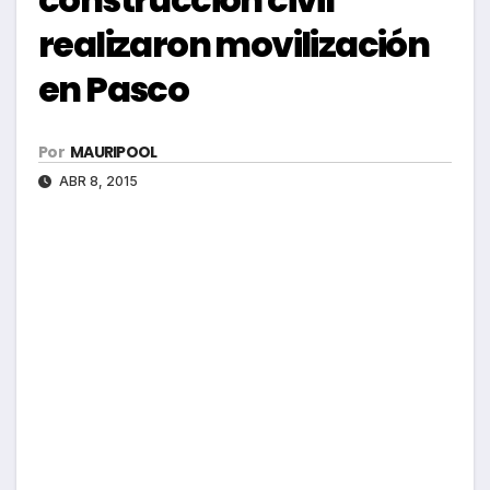
realizaron movilización
en Pasco
Por
MAURIPOOL
ABR 8, 2015
Los trabajadores de construcción civil de
Pasco, realizaron una marcha como parte de
la jornada de protesta convocada a nivel
nacional por la Confederación General de
Trabajadores del Perú (CGTP).
La movilización se realizó por las calles y