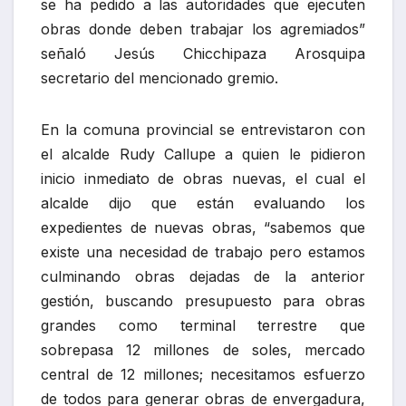
culminando obras dejadas de la anterior
gestión, buscando presupuesto para obras
grandes como terminal terrestre que
sobrepasa 12 millones de soles, mercado
central de 12 millones; necesitamos esfuerzo
de todos para generar obras de envergadura,
siempre estamos dispuestos al dialogo y
queremos que ustedes trabajen en las
próximas obras” indicó la autoridad edil.
Hora después continuaron con su medida de
protesta en la sede regional al cual también
exigieron el inicio de obras, “hay un pliego
nacional de reclamos que consiste
principalmente en las condiciones de trabajo y
en el respeto a los salarios, de no ser
escuchados tomaremos otras medidas”