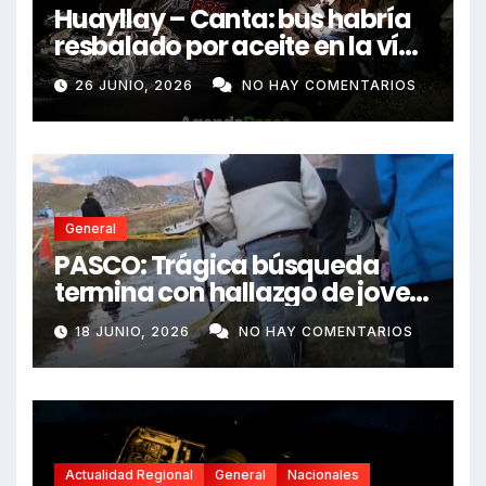
18 JUNIO, 2026
NO HAY COMENTARIOS
Actualidad Regional
General
Nacionales
Huánuco 9 fallecidos y 16
heridos tras horroroso
despiste de bus Real Chancas
17 JUNIO, 2026
NO HAY COMENTARIOS
que impactó contra vivienda
About Us