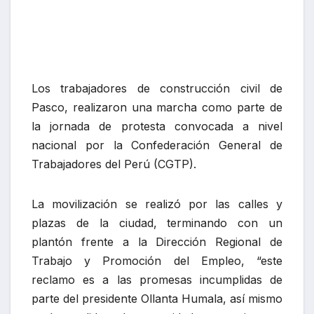
plazas de la ciudad, terminando con un
plantón frente a la Dirección Regional de
Trabajo y Promoción del Empleo, “este
reclamo es a las promesas incumplidas de
parte del presidente Ollanta Humala, así mismo
se ha pedido a las autoridades que ejecuten
obras donde deben trabajar los agremiados”
señaló Jesús Chicchipaza Arosquipa
secretario del mencionado gremio.
En la comuna provincial se entrevistaron con
el alcalde Rudy Callupe a quien le pidieron
inicio inmediato de obras nuevas, el cual el
alcalde dijo que están evaluando los
expedientes de nuevas obras, “sabemos que
existe una necesidad de trabajo pero estamos