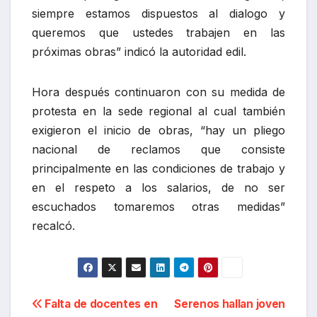
recalcó.
Navegación
Falta de docentes en
Serenos hallan joven
la IE Inca Garcilaso de la
libando licor en plena
de
Vega en Pacoyán
vía pública
entradas
perjudica labores
educativas
Por
MAURIPOOL