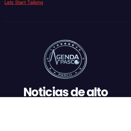
Noticias de alto
impacto
Funciona gracias a WordPress
|
Tema: newstack por
Themeansar
.
Nacionales
Regionales
Daniel Carrión
Oxapampa
Culturales
Deportes
PUBLICIDAD CONTRATADA | Economía estable, futuro seguro