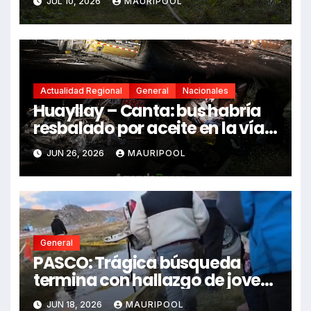
JUL 10, 2026
MAURIPOOL
Actualidad Regional
General
Nacionales
Huayllay – Canta: bus habría
resbalado por aceite en la vía e
impactó auto siniestrado
JUN 26, 2026
MAURIPOOL
dejando dos fallecidos
General
PASCO: Trágica búsqueda
termina con hallazgo de joven
sin vida en Rancas
JUN 18, 2026
MAURIPOOL