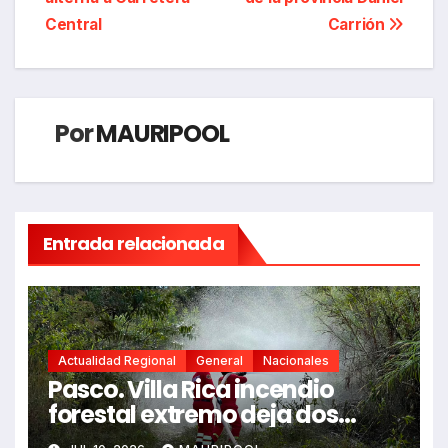
entradas
Central
Carrión
Por
MAURIPOOL
Entrada relacionada
Actualidad Regional
General
Nacionales
Pasco. Villa Rica incendio
forestal extremo deja dos
fallecidos y heridos