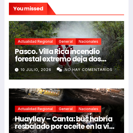
You missed
Actualidad Regional
General
Nacionales
Pasco. Villa Rica incendio
forestal extremo deja dos
fallecidos y heridos
10 JULIO, 2026
NO HAY COMENTARIOS
Actualidad Regional
General
Nacionales
Huayllay – Canta: bus habría
resbalado por aceite en la vía