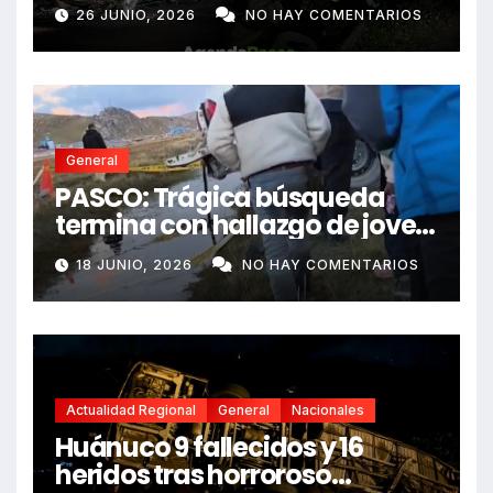
e impactó auto siniestrado
26 JUNIO, 2026
NO HAY COMENTARIOS
dejando dos fallecidos
General
PASCO: Trágica búsqueda
termina con hallazgo de joven
sin vida en Rancas
18 JUNIO, 2026
NO HAY COMENTARIOS
Actualidad Regional
General
Nacionales
Huánuco 9 fallecidos y 16
heridos tras horroroso