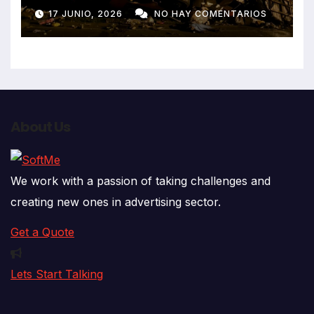
despiste de bus Real Chancas
17 JUNIO, 2026
NO HAY COMENTARIOS
que impactó contra vivienda
About Us
We work with a passion of taking challenges and
creating new ones in advertising sector.
Get a Quote
Lets Start Talking