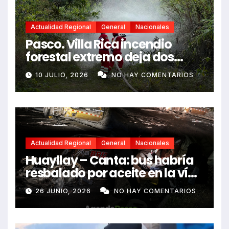
Actualidad Regional
General
Nacionales
Pasco. Villa Rica incendio
forestal extremo deja dos
fallecidos y heridos
10 JULIO, 2026
NO HAY COMENTARIOS
Actualidad Regional
General
Nacionales
Huayllay – Canta: bus habría
resbalado por aceite en la vía
e impactó auto siniestrado
26 JUNIO, 2026
NO HAY COMENTARIOS
dejando dos fallecidos