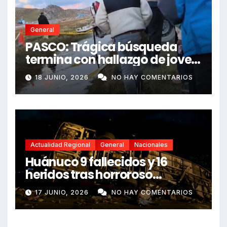
General
PASCO: Trágica búsqueda
termina con hallazgo de joven
sin vida en Rancas
18 JUNIO, 2026
NO HAY COMENTARIOS
Actualidad Regional
General
Nacionales
Huánuco 9 fallecidos y 16
heridos tras horroroso
despiste de bus Real Chancas
17 JUNIO, 2026
NO HAY COMENTARIOS
que impactó contra vivienda