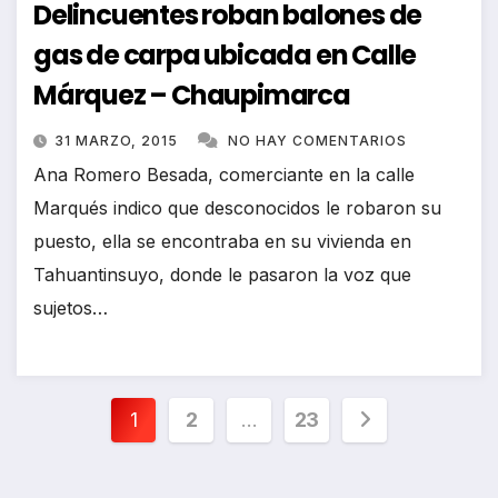
Delincuentes roban balones de
gas de carpa ubicada en Calle
Márquez – Chaupimarca
31 MARZO, 2015
NO HAY COMENTARIOS
Ana Romero Besada, comerciante en la calle
Marqués indico que desconocidos le robaron su
puesto, ella se encontraba en su vivienda en
Tahuantinsuyo, donde le pasaron la voz que
sujetos…
Paginación
1
2
…
23
de