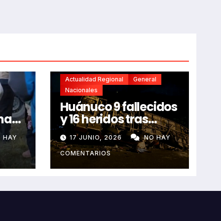
Actualidad Regional
General
Nacionales
Huánuco 9 fallecidos
na
y 16 heridos tras
horroroso despiste
 HAY
17 JUNIO, 2026
NO HAY
de bus Real Chancas
que impactó contra
COMENTARIOS
vivienda