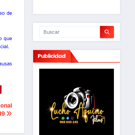
eo de
lo que
ial.
Publicidad
ausas
ional
-19