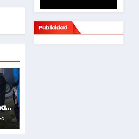
Publicidad
na
OOL