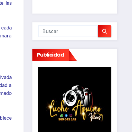
e las
 cada
ámara
Publicidad
tivada
edad a
imado
blece