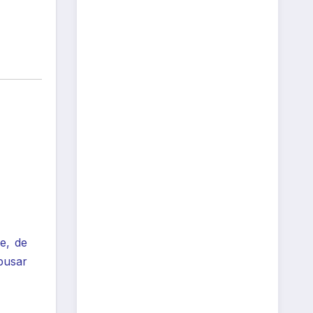
e, de
busar