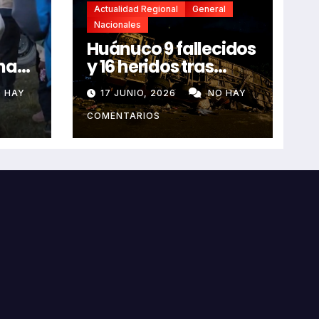
Actualidad Regional
General
Nacionales
Huánuco 9 fallecidos
na
y 16 heridos tras
horroroso despiste
 HAY
17 JUNIO, 2026
NO HAY
de bus Real Chancas
que impactó contra
COMENTARIOS
vivienda