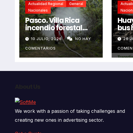
Actualidad Regional
General
Actual
Nacionales
Nacion
Pasco. Villa Rica
Huay
incendio forestal
bus 
extremo deja dos
resb
10 JULIO, 2026
NO HAY
26 J
fallecidos y heridos
en l
auto
COMENTARIOS
COMEN
deja
fall
About Us
We work with a passion of taking challenges and
creating new ones in advertising sector.