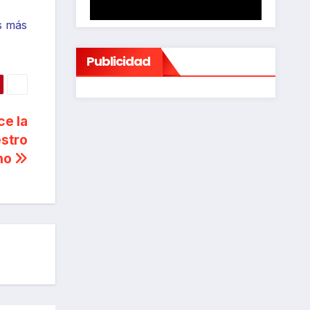
os más
Publicidad
e la
estro
no