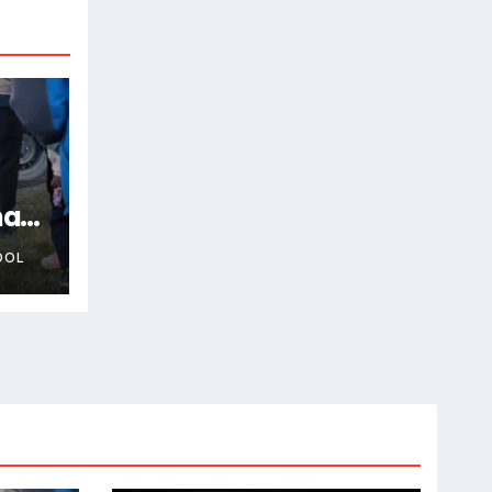
na
OOL