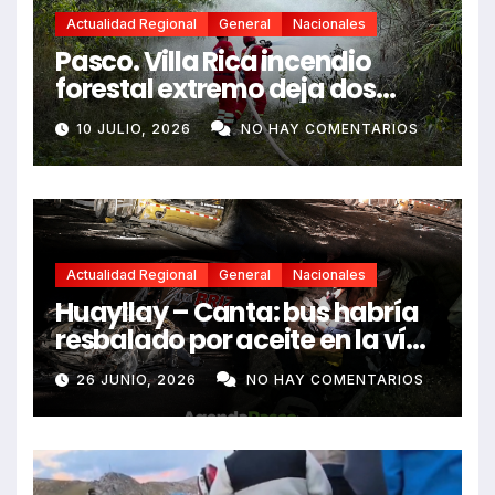
Actualidad Regional
General
Nacionales
Pasco. Villa Rica incendio
forestal extremo deja dos
fallecidos y heridos
10 JULIO, 2026
NO HAY COMENTARIOS
Actualidad Regional
General
Nacionales
Huayllay – Canta: bus habría
resbalado por aceite en la vía
e impactó auto siniestrado
26 JUNIO, 2026
NO HAY COMENTARIOS
dejando dos fallecidos