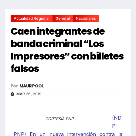
Actualidad Regional
General
Nacionales
Caen integrantes de
banda criminal “Los
Impresores” con billetes
falsos
Por
MAURIPOOL
MAR 26, 2019
(ND
CORTESÍA PNP
P-
PNP) En un nueva intervención contra la