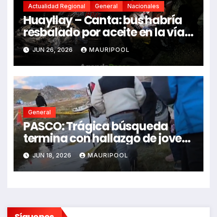
Actualidad Regional
General
Nacionales
Huayllay – Canta: bus habría
resbalado por aceite en la vía e
impactó auto siniestrado
JUN 26, 2026
MAURIPOOL
dejando dos fallecidos
General
PASCO: Trágica búsqueda
termina con hallazgo de joven
sin vida en Rancas
JUN 18, 2026
MAURIPOOL
Síguenos