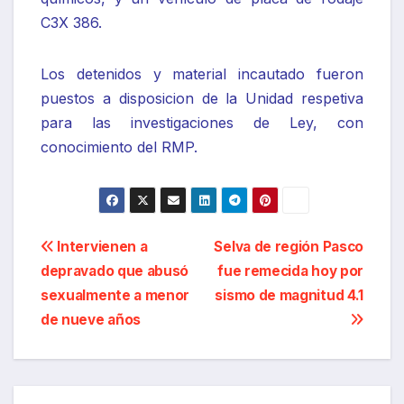
C3X 386.
Los detenidos y material incautado fueron
puestos a disposicion de la Unidad respetiva
para las investigaciones de Ley, con
conocimiento del RMP.
Navegación
Intervienen a
Selva de región Pasco
depravado que abusó
fue remecida hoy por
de
sexualmente a menor
sismo de magnitud 4.1
entradas
de nueve años