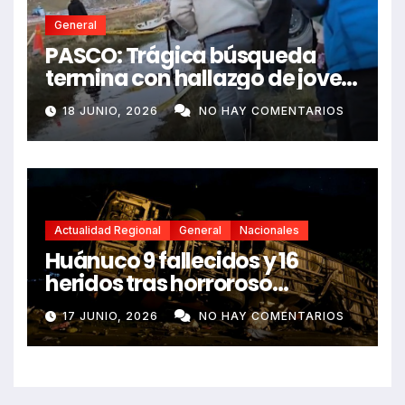
General
PASCO: Trágica búsqueda
termina con hallazgo de joven
sin vida en Rancas
18 JUNIO, 2026
NO HAY COMENTARIOS
Actualidad Regional
General
Nacionales
Huánuco 9 fallecidos y 16
heridos tras horroroso
despiste de bus Real Chancas
17 JUNIO, 2026
NO HAY COMENTARIOS
que impactó contra vivienda