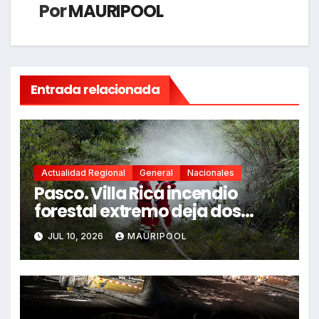
Por
MAURIPOOL
Entrada relacionada
Actualidad Regional
General
Nacionales
Pasco. Villa Rica incendio
forestal extremo deja dos
fallecidos y heridos
JUL 10, 2026
MAURIPOOL