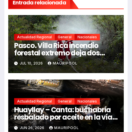
Entrada relacionada
Actualidad Regional
General
Nacionales
Pasco. Villa Rica incendio
forestal extremo deja dos
fallecidos y heridos
JUL 10, 2026
MAURIPOOL
Actualidad Regional
General
Nacionales
Huayllay – Canta: bus habría
resbalado por aceite en la vía e
impactó auto siniestrado
JUN 26, 2026
MAURIPOOL
dejando dos fallecidos