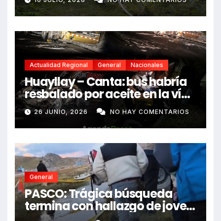
Actualidad Regional
General
Nacionales
Huayllay – Canta: bus habría
resbalado por aceite en la vía
e impactó auto siniestrado
26 JUNIO, 2026
NO HAY COMENTARIOS
dejando dos fallecidos
General
PASCO: Trágica búsqueda
termina con hallazgo de joven
sin vida en Rancas