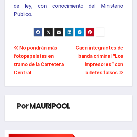
de ley, con conocimiento del Ministerio
Público.
Navegación
No pondrán más
Caen integrantes de
fotopapeletas en
banda criminal “Los
de
tramo de la Carretera
Impresores” con
entradas
Central
billetes falsos
Por
MAURIPOOL