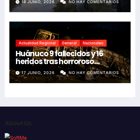
18 JUNIO, 2026
NO HAY COMENTARIOS
Actualidad Regional
General
Nacionales
Huánuco 9 fallecidos y 16
heridos tras horroroso
despiste de bus Real Chancas
17 JUNIO, 2026
NO HAY COMENTARIOS
que impactó contra vivienda
About Us