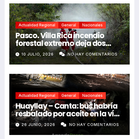
Actualidad Regional
General
Nacionales
Pasco. Villa Rica incendio
forestal extremo deja dos
fallecidos y heridos
10 JULIO, 2026
NO HAY COMENTARIOS
Actualidad Regional
General
Nacionales
Huayllay – Canta: bus habría
resbalado por aceite en la vía
e impactó auto siniestrado
26 JUNIO, 2026
NO HAY COMENTARIOS
dejando dos fallecidos