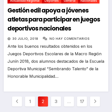
Actualidad Regional
Deportes
General
Nacionales
Gestión edil apoya a jóvenes
atletas para participar en juegos
deportivos nacionales
30 JULIO, 2018
NO HAY COMENTARIOS
Ante los buenos resultados obtenidos en los
Juegos Deportivos Escolares de la Macro Región
Junín 2018, dos alumnos destacados de la Escuela
Deportiva Municipal “Sembrando Talento” de la
Honorable Municipalidad…
Paginación
1
2
3
…
17
de