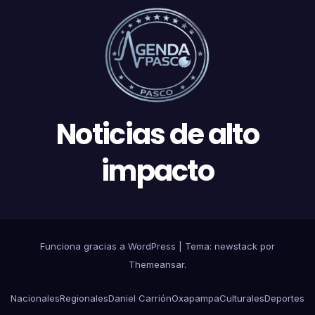
Noticias de alto
impacto
Funciona gracias a WordPress
|
Tema: newstack por
Themeansar
.
Nacionales
Regionales
Daniel Carrión
Oxapampa
Culturales
Deportes