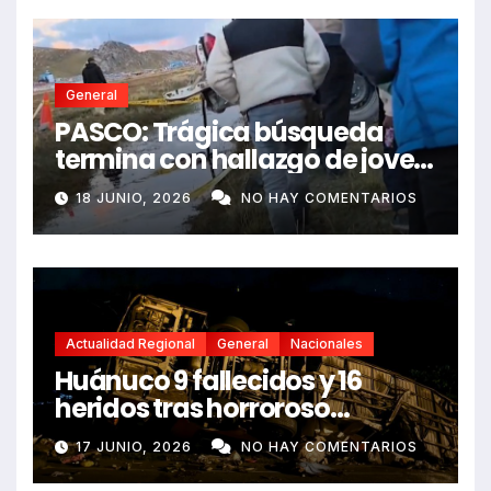
General
PASCO: Trágica búsqueda
termina con hallazgo de joven
sin vida en Rancas
18 JUNIO, 2026
NO HAY COMENTARIOS
Actualidad Regional
General
Nacionales
Huánuco 9 fallecidos y 16
heridos tras horroroso
despiste de bus Real Chancas
17 JUNIO, 2026
NO HAY COMENTARIOS
que impactó contra vivienda