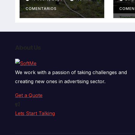
fallecidos y heridos
en l
auto
COMENTARIOS
COMEN
deja
fall
About Us
We work with a passion of taking challenges and
creating new ones in advertising sector.
Get a Quote
Lets Start Talking