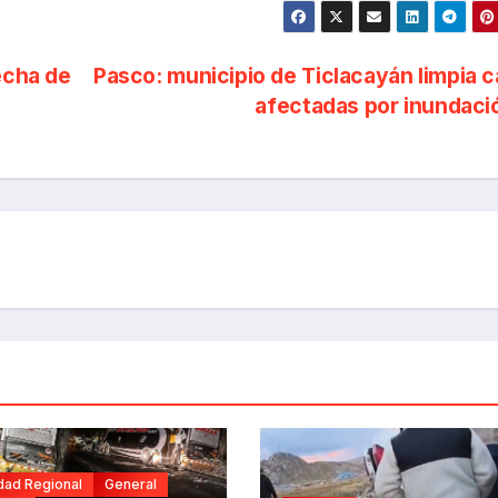
echa de
Pasco: municipio de Ticlacayán limpia 
afectadas por inundac
dad Regional
General