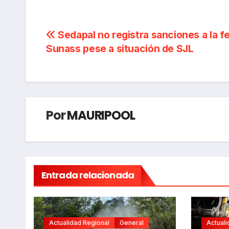
Navegación
Sedapal no registra sanciones a la f
Sunass pese a situación de SJL
de
entradas
Por
MAURIPOOL
Entrada relacionada
Actualidad Regional
General
Actuali