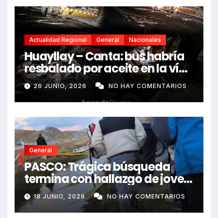
Actualidad Regional
General
Nacionales
Huayllay – Canta: bus habría
resbalado por aceite en la vía
e impactó auto siniestrado
26 JUNIO, 2026
NO HAY COMENTARIOS
dejando dos fallecidos
General
PASCO: Trágica búsqueda
termina con hallazgo de joven
sin vida en Rancas
18 JUNIO, 2026
NO HAY COMENTARIOS