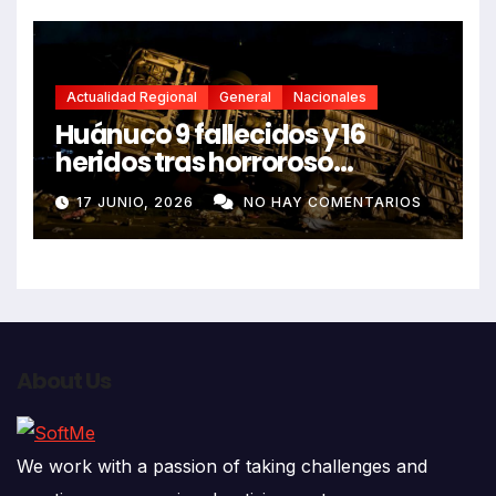
Actualidad Regional
General
Nacionales
Huánuco 9 fallecidos y 16
heridos tras horroroso
despiste de bus Real Chancas
17 JUNIO, 2026
NO HAY COMENTARIOS
que impactó contra vivienda
About Us
We work with a passion of taking challenges and