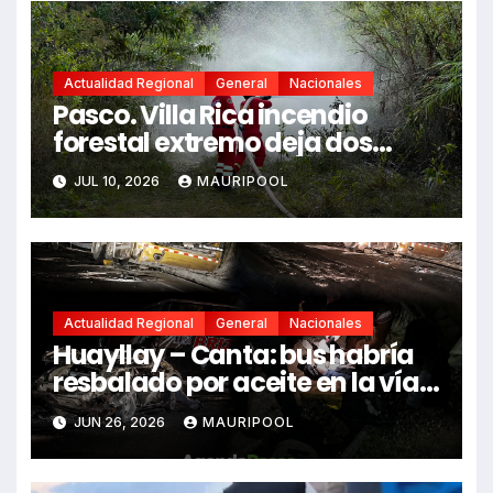
Actualidad Regional
General
Nacionales
Pasco. Villa Rica incendio
forestal extremo deja dos
fallecidos y heridos
JUL 10, 2026
MAURIPOOL
Actualidad Regional
General
Nacionales
Huayllay – Canta: bus habría
resbalado por aceite en la vía e
impactó auto siniestrado
JUN 26, 2026
MAURIPOOL
dejando dos fallecidos