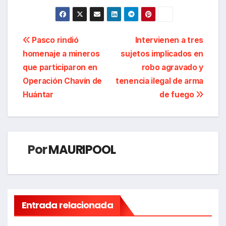
Navegación
Pasco rindió
Intervienen a tres
homenaje a mineros
sujetos implicados en
de
que participaron en
robo agravado y
entradas
Operación Chavín de
tenencia ilegal de arma
Huántar
de fuego
Por
MAURIPOOL
Entrada relacionada