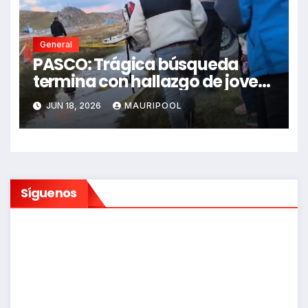
General
PASCO: Trágica búsqueda
termina con hallazgo de joven
sin vida en Rancas
JUN 18, 2026
MAURIPOOL
Síguenos