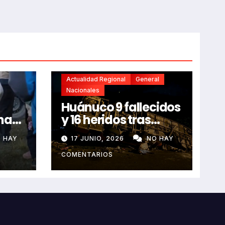
Actualidad Regional
General
Nacionales
Huánuco 9 fallecidos
na
y 16 heridos tras
horroroso despiste
 HAY
17 JUNIO, 2026
NO HAY
de bus Real Chancas
que impactó contra
COMENTARIOS
vivienda