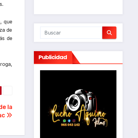
s.
, que
za de
ás de
Publicidad
roga,
de la
dac