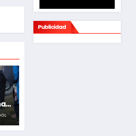
Publicidad
na
OOL