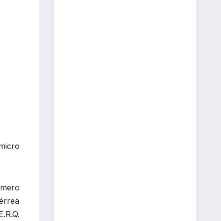
micro
rimero
érrea
.R.Q.