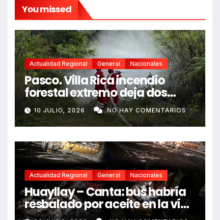
You missed
Actualidad Regional
General
Nacionales
Pasco. Villa Rica incendio
forestal extremo deja dos
fallecidos y heridos
10 JULIO, 2026
NO HAY COMENTARIOS
Actualidad Regional
General
Nacionales
Huayllay – Canta: bus habría
resbalado por aceite en la vía
e impactó auto siniestrado