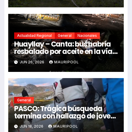
Actualidad Regional
General
Nacionales
Huayllay – Canta: bus habría
resbalado por aceite en la vía e
impactó auto siniestrado
JUN 26, 2026
MAURIPOOL
dejando dos fallecidos
General
PASCO: Trágica búsqueda
termina con hallazgo de joven
sin vida en Rancas
JUN 18, 2026
MAURIPOOL