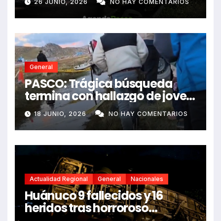
26 JUNIO, 2026
NO HAY COMENTARIOS
dejando dos fallecidos
General
PASCO: Trágica búsqueda
termina con hallazgo de joven
sin vida en Rancas
18 JUNIO, 2026
NO HAY COMENTARIOS
Actualidad Regional
General
Nacionales
Huánuco 9 fallecidos y 16
heridos tras horroroso
despiste de bus Real Chancas