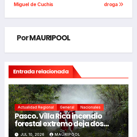
entradas
Miguel de Cuchis
droga
Por
MAURIPOOL
Entrada relacionada
Actualidad Regional
General
Nacionales
Pasco. Villa Rica incendio
forestal extremo deja dos
fallecidos y heridos
JUL 10, 2026
MAURIPOOL