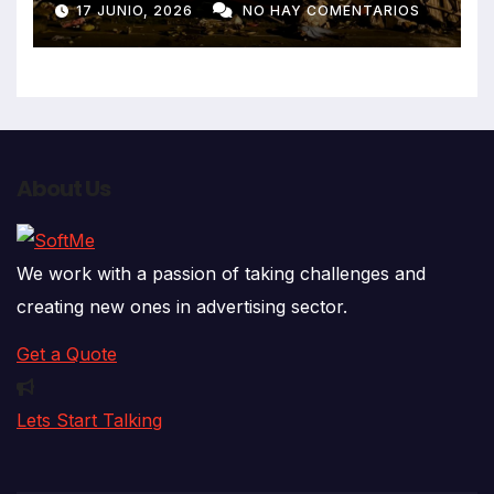
17 JUNIO, 2026
NO HAY COMENTARIOS
que impactó contra vivienda
About Us
We work with a passion of taking challenges and
creating new ones in advertising sector.
Get a Quote
Lets Start Talking