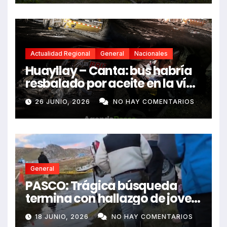
Actualidad Regional
General
Nacionales
Huayllay – Canta: bus habría
resbalado por aceite en la vía
e impactó auto siniestrado
26 JUNIO, 2026
NO HAY COMENTARIOS
dejando dos fallecidos
General
PASCO: Trágica búsqueda
termina con hallazgo de joven
sin vida en Rancas
18 JUNIO, 2026
NO HAY COMENTARIOS