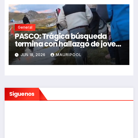
General
PASCO: Trágica búsqueda
termina con hallazgo de joven
sin vida en Rancas
JUN 18, 2026
MAURIPOOL
Síguenos