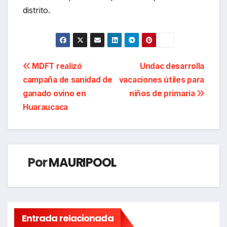
distrito.
Navegación
MDFT realizó
Undac desarrolla
campaña de sanidad de
vacaciones útiles para
de
ganado ovino en
niños de primaria
entradas
Huaraucaca
Por
MAURIPOOL
Entrada relacionada