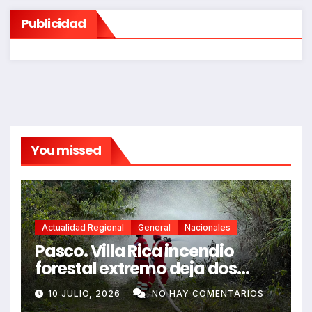
Publicidad
You missed
Actualidad Regional
General
Nacionales
Pasco. Villa Rica incendio
forestal extremo deja dos
fallecidos y heridos
10 JULIO, 2026
NO HAY COMENTARIOS