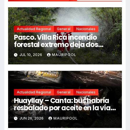
Actualidad Regional
General
Nacionales
Pasco. Villa Rica incendio
forestal extremo deja dos
fallecidos y heridos
JUL 10, 2026
MAURIPOOL
Actualidad Regional
General
Nacionales
Huayllay – Canta: bus habría
resbalado por aceite en la vía e
impactó auto siniestrado
JUN 26, 2026
MAURIPOOL
dejando dos fallecidos