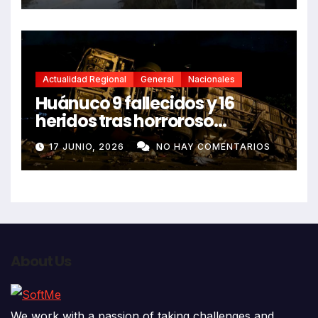
Actualidad Regional
General
Nacionales
Huánuco 9 fallecidos y 16
heridos tras horroroso
despiste de bus Real Chancas
17 JUNIO, 2026
NO HAY COMENTARIOS
que impactó contra vivienda
About Us
We work with a passion of taking challenges and