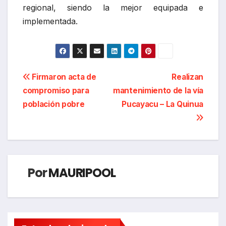
regional, siendo la mejor equipada e
implementada.
Navegación
Firmaron acta de
Realizan
compromiso para
mantenimiento de la vía
de
población pobre
Pucayacu – La Quinua
entradas
Por
MAURIPOOL