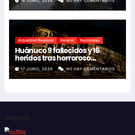
18 JUNIO, 2026
NO HAY COMENTARIOS
Actualidad Regional
General
Nacionales
Huánuco 9 fallecidos y 16
heridos tras horroroso
despiste de bus Real Chancas
17 JUNIO, 2026
NO HAY COMENTARIOS
que impactó contra vivienda
About Us