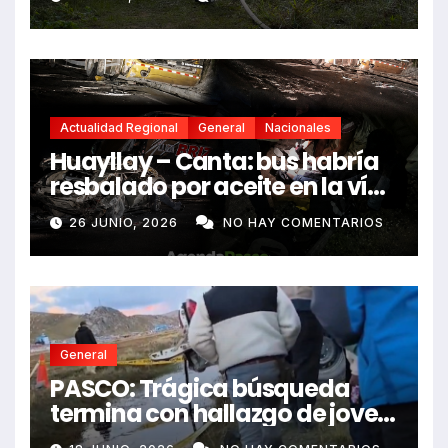
Actualidad Regional
General
Nacionales
Huayllay – Canta: bus habría
resbalado por aceite en la vía
e impactó auto siniestrado
26 JUNIO, 2026
NO HAY COMENTARIOS
dejando dos fallecidos
General
PASCO: Trágica búsqueda
termina con hallazgo de joven
sin vida en Rancas