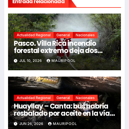
Entrada relacionada
Actualidad Regional
General
Nacionales
Pasco. Villa Rica incendio
forestal extremo deja dos
fallecidos y heridos
JUL 10, 2026
MAURIPOOL
Actualidad Regional
General
Nacionales
Huayllay – Canta: bus habría
resbalado por aceite en la vía e
impactó auto siniestrado
JUN 26, 2026
MAURIPOOL
dejando dos fallecidos