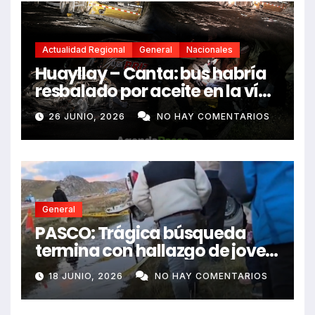
Actualidad Regional
General
Nacionales
Huayllay – Canta: bus habría
resbalado por aceite en la vía
e impactó auto siniestrado
26 JUNIO, 2026
NO HAY COMENTARIOS
dejando dos fallecidos
General
PASCO: Trágica búsqueda
termina con hallazgo de joven
sin vida en Rancas
18 JUNIO, 2026
NO HAY COMENTARIOS