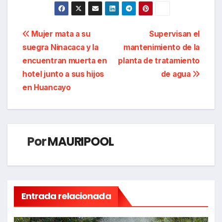
Navegación
Mujer mata a su
Supervisan el
suegra Ninacaca y la
mantenimiento de la
de
encuentran muerta en
planta de tratamiento
entradas
hotel junto a sus hijos
de agua
en Huancayo
Por
MAURIPOOL
Entrada relacionada