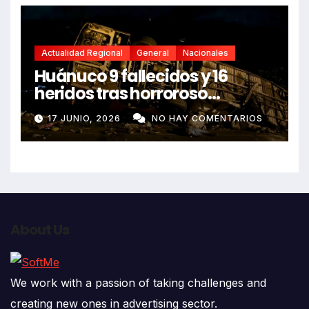
Actualidad Regional
General
Nacionales
Huánuco 9 fallecidos y 16
heridos tras horroroso
despiste de bus Real Chancas
17 JUNIO, 2026
NO HAY COMENTARIOS
que impactó contra vivienda
About Us
We work with a passion of taking challenges and
creating new ones in advertising sector.