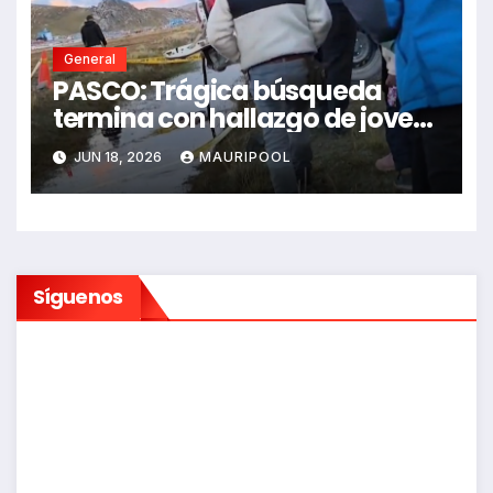
General
PASCO: Trágica búsqueda
termina con hallazgo de joven
sin vida en Rancas
JUN 18, 2026
MAURIPOOL
Síguenos