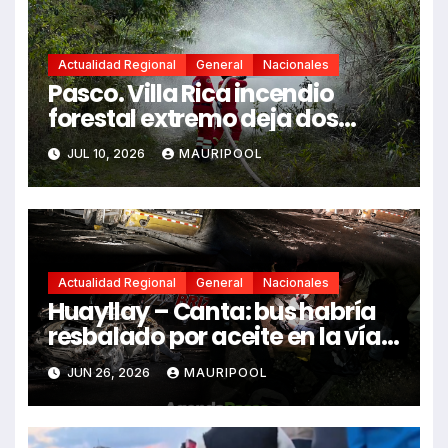
Actualidad Regional
General
Nacionales
Pasco. Villa Rica incendio
forestal extremo deja dos
fallecidos y heridos
JUL 10, 2026
MAURIPOOL
Actualidad Regional
General
Nacionales
Huayllay – Canta: bus habría
resbalado por aceite en la vía e
impactó auto siniestrado
JUN 26, 2026
MAURIPOOL
dejando dos fallecidos