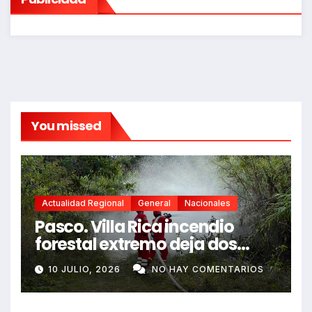
You missed
Actualidad Regional
General
Nacionales
Pasco. Villa Rica incendio
forestal extremo deja dos
fallecidos y heridos
10 JULIO, 2026
NO HAY COMENTARIOS