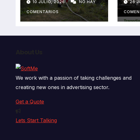
10 JULIO, 2026
NO HAY
26 J
fallecidos y heridos
en l
auto
COMENTARIOS
COMEN
deja
fall
About Us
We work with a passion of taking challenges and
creating new ones in advertising sector.
Get a Quote
Lets Start Talking