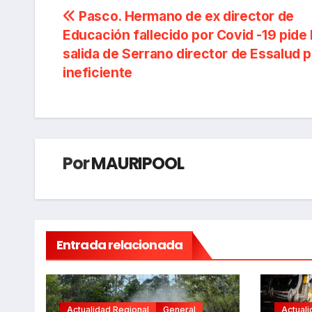
Navegación
Pasco. Hermano de ex director de
Educación fallecido por Covid -19 pide 
de
salida de Serrano director de Essalud p
entradas
ineficiente
Por
MAURIPOOL
Entrada relacionada
Actualidad Regional
General
Actuali