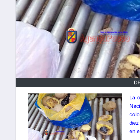
D
La o
Naci
col
diez
en e