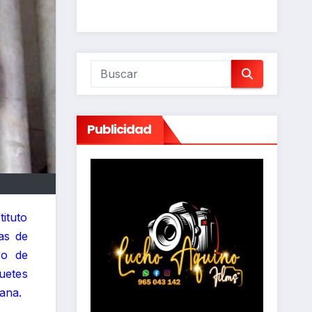
Publicidad
ituto
as de
ro de
quetes
ana.