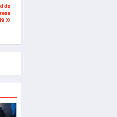
ud de
presa
-19