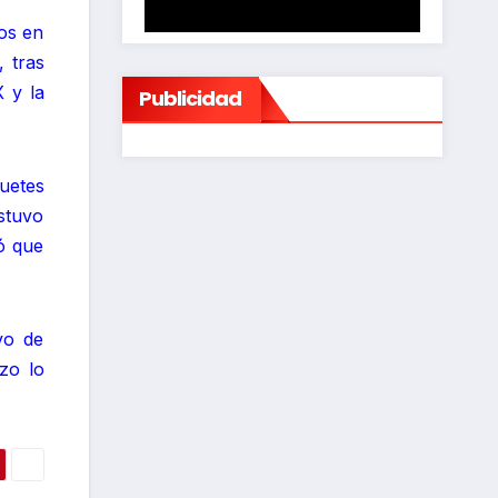
dos en
 tras
 y la
Publicidad
uetes
stuvo
ó que
vo de
izo lo