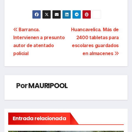
Navegación
Barranca.
Huancavelica. Más de
Intervienen a presunto
2400 tabletas para
de
autor de atentado
escolares guardados
entradas
policial
en almacenes
Por
MAURIPOOL
Entrada relacionada