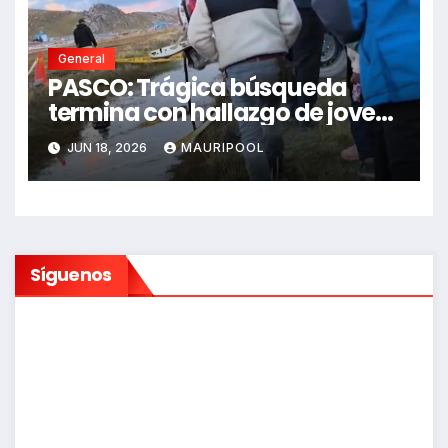
General
PASCO: Trágica búsqueda
termina con hallazgo de joven
sin vida en Rancas
JUN 18, 2026
MAURIPOOL
Síguenos