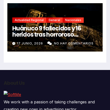
Actualidad Regional
General
Nacionales
Huánuco 9 fallecidos y 16
heridos tras horroroso
despiste de bus Real Chancas
17 JUNIO, 2026
NO HAY COMENTARIOS
que impactó contra vivienda
About Us
We work with a passion of taking challenges and
creating new ones in advertising sector.