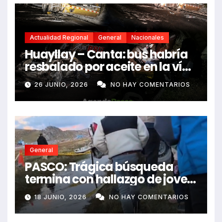
Actualidad Regional
General
Nacionales
Huayllay – Canta: bus habría
resbalado por aceite en la vía
e impactó auto siniestrado
26 JUNIO, 2026
NO HAY COMENTARIOS
dejando dos fallecidos
General
PASCO: Trágica búsqueda
termina con hallazgo de joven
sin vida en Rancas
18 JUNIO, 2026
NO HAY COMENTARIOS