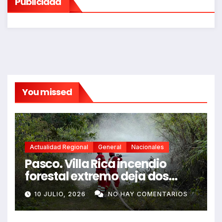
Publicidad
You missed
Actualidad Regional
General
Nacionales
Pasco. Villa Rica incendio
forestal extremo deja dos
fallecidos y heridos
10 JULIO, 2026
NO HAY COMENTARIOS