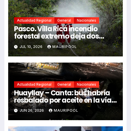
Actualidad Regional
General
Nacionales
Pasco. Villa Rica incendio
forestal extremo deja dos
fallecidos y heridos
JUL 10, 2026
MAURIPOOL
Actualidad Regional
General
Nacionales
Huayllay – Canta: bus habría
resbalado por aceite en la vía e
impactó auto siniestrado
JUN 26, 2026
MAURIPOOL
dejando dos fallecidos